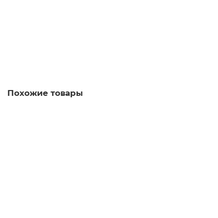
1FN3150-2WC00-0AA1
Уточняйте у менеджера
Запросить цену
Похожие товары
1FN3002-0TK02-1AC0 Линейный двигатель 1FN3
Уточняйте у менеджера
Запросить цену