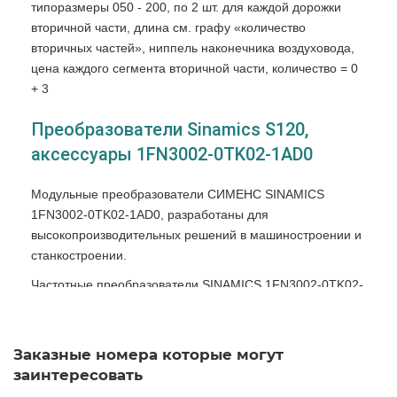
типоразмеры 050 - 200, по 2 шт. для каждой дорожки
вторичной части, длина см. графу «количество
вторичных частей», ниппель наконечника воздуховода,
цена каждого сегмента вторичной части, количество = 0
+ 3
Преобразователи Sinamics S120,
аксессуары 1FN3002-0TK02-1AD0
Модульные преобразователи СИМЕНС SINAMICS
1FN3002-0TK02-1AD0, разработаны для
высокопроизводительных решений в машиностроении и
станкостроении.
Частотные преобразователи SINAMICS 1FN3002-0TK02-
1AD0 SIEMENS производятся в модификациях для
многодвигательного или индивидуального привода.
Заказные номера которые могут
Прибор позволяет клиенту выбрать при помощи
заинтересовать
настройки характеристик любой режим контроля: серво,
или векторный, при этом изменения аппаратной части