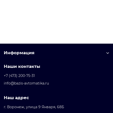
1FN3050-2NB80-0FA1 Линейный двигатель 1FN3
Уточняйте у менеджера
Запросить цену
Информация
Наши контакты
+7 (473) 200-75-31
info@bazis-avtomatika.ru
Наш адрес
г. Воронеж, улица 9 Января, 68Б