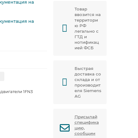
окументация на
Товар
ввозится на
территори
окументация на
ю РФ
легально с
ГТД и
нотификац
ией ФСБ
Быстрая
доставка со
склада и от
производит
еля Siemens
двигатели 1FN3
AG
Присылай
специфика
цию,
сообщим