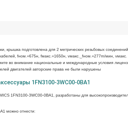
зки, крышка подготовлена для 2 метрических резьбовых соединений
абелей, fном.=675н, fмакс.=1650н, vмакс._fном.=277m/мин, vмакс.
римите во внимание национальные и международные условия лицен
телей двигателей авторские права не были нарушены
 аксессуары 1FN3100-3WC00-0BA1
MICS 1FN3100-3WC00-0BA1, разработаны для высокопроизводите
1 можно отнести: