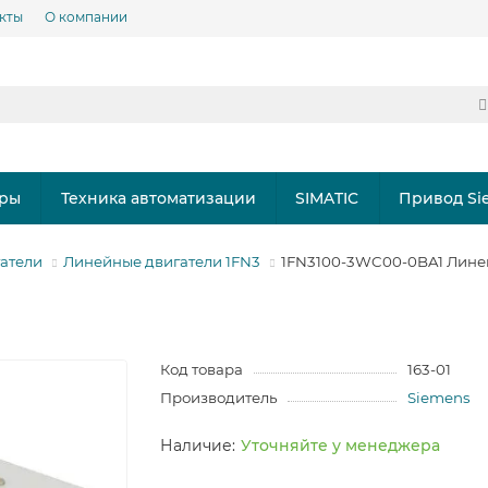
кты
О компании
ры
Техника автоматизации
SIMATIC
Привод Si
гатели
Линейные двигатели 1FN3
1FN3100-3WC00-0BA1 Линей
Код товара
163-01
Производитель
Siemens
Уточняйте у менеджера