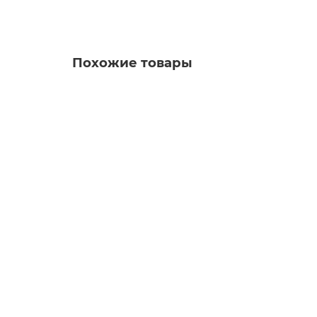
Похожие товары
1FN3100-4NC80-0BA1 Линейный двигатель 1F
Уточняйте у менеджера
Запросить цену
1FN3100-4SA00-0AA0 Линейный двигатель 1F