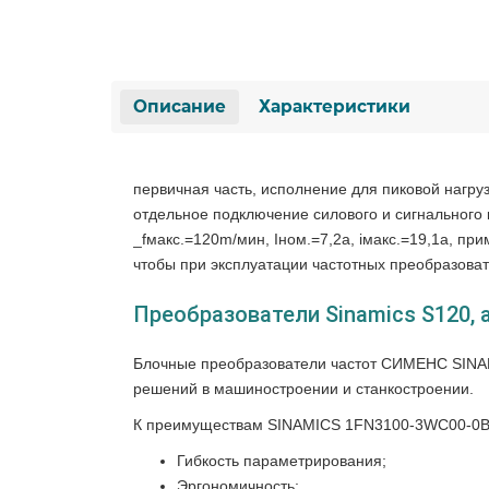
Описание
Характеристики
первичная часть, исполнение для пиковой нагру
отдельное подключение силового и сигнального к
_fмакс.=120m/мин, Iном.=7,2a, iмакс.=19,1a, п
чтобы при эксплуатации частотных преобразова
Преобразователи Sinamics S120,
Блочные преобразователи частот СИМЕНС SINA
решений в машиностроении и станкостроении.
К преимуществам SINAMICS 1FN3100-3WC00-0BA
Гибкость параметрирования;
Эргономичность;