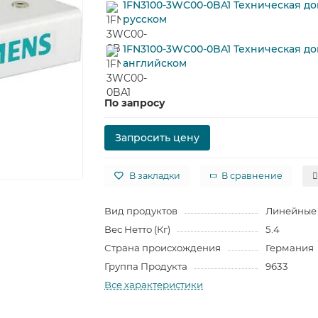
1FN3100-3WC00-0BA1 Техническая д
русском
1FN3100-3WC00-0BA1 Техническая д
английском
По запросу
Запросить цену
В закладки
В сравнение
Вид продуктов
Линейные 
Вес Нетто (Кг)
5.4
Страна происхождения
Германия
Группа Продукта
9633
Все характеристики