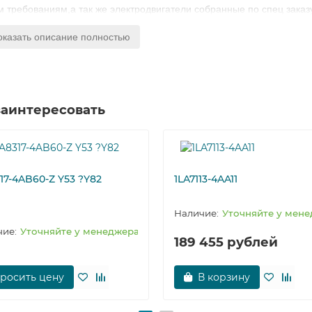
 требованиям,а так же электродвигатели собранные по спец заказу
торов SIEMENS 1LA8317-8PM.. представлены моторы для различны
оказать описание полностью
ейших технологий двигатели СИМЕНС обладают неоспоримым
мами.
заинтересовать
17-4AB60-Z Y53 ?Y82
1LA7113-4AA11
Уточняйте у мен
Уточняйте у менеджера
189 455 рублей
росить цену
В корзину