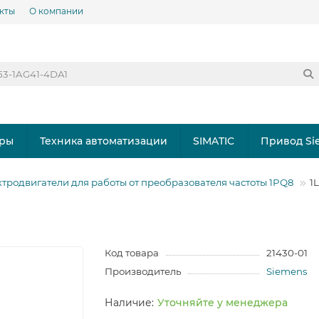
кты
О компании
ры
Техника автоматизации
SIMATIC
Привод Si
тродвигатели для работы от преобразователя частоты 1PQ8
1
Код товара
21430-01
Производитель
Siemens
Уточняйте у менеджера