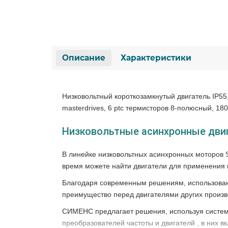
Описание
Характеристики
Низковольтный короткозамкнутый двигатель IP55
masterdrives, 6 ptc термисторов 8-полюсный, 180 
Низковольтные асинхронные двиг
В линейке низковольтных асинхронных моторов SI
время можете найти двигатели для применения 
Благодаря современным решениям, использован
преимущество перед двигателями других произв
СИМЕНС предлагает решения, используя систем
преобразователей частоты и двигателй , в них в