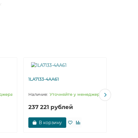
.
х
1LA7133-4AA61
1LA7113-
еджера
Уточняйте у менеджера
237 221 рублей
1 рубл
В корзину
В к