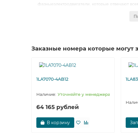
фазныеэлектродвигатели, которые отвечают всем
В серии низковольтных асинхронных электромо
П
отраслей и сфер эксплуатации. Благодаря нов
преимуществом в сравнении с остальными фир
Заказные номера которые могут 
1LA7070-4AB12
1LA83
Уточняйте у менеджера
64 165 рублей
В корзину
Зап