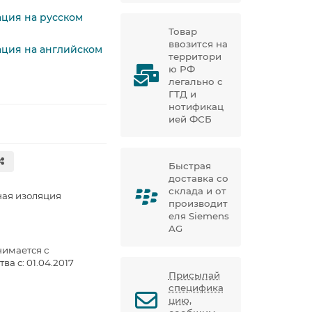
ация на русском
Товар
ввозится на
тация на английском
территори
ю РФ
легально с
ГТД и
нотификац
ией ФСБ
Быстрая
доставка со
склада и от
ая изоляция
производит
еля Siemens
AG
нимается с
ва с: 01.04.2017
Присылай
специфика
цию,