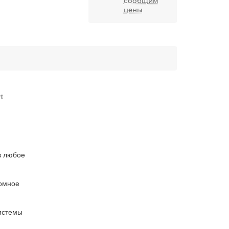
сообщим
цены
t
в любое
ромное
истемы