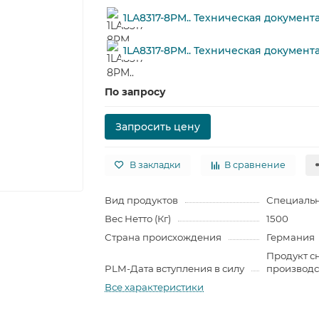
1LA8317-8PM.. Техническая документ
1LA8317-8PM.. Техническая докумен
По запросу
Запросить цену
В закладки
В сравнение
Вид продуктов
Специальн
Вес Нетто (Кг)
1500
Страна происхождения
Германия
Продукт с
PLM-Дата вступления в силу
производст
Все характеристики