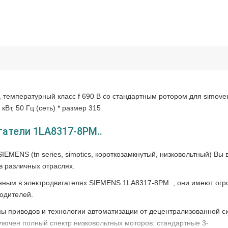
, температурный класс f 690 В со стандартным ротором для simover
кВт, 50 Гц (сеть) * размер 315
атели 1LA8317-8PM..
EMENS (tn series, simotics, короткозамкнутый, низковольтный) Вы 
в различных отраслях.
ным в электродвигателях SIEMENS 1LA8317-8PM.., они имеют ог
одителей.
ы приводов и технологии автоматизации от децентрализованной с
ключен полный спектр низковольтных моторов: стандартные 3-