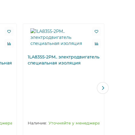
1LA8355-2PM.. электродвигатель
льная
специальная изоляция
1LA8357-
специал
еджера
Уточняйте у менеджера