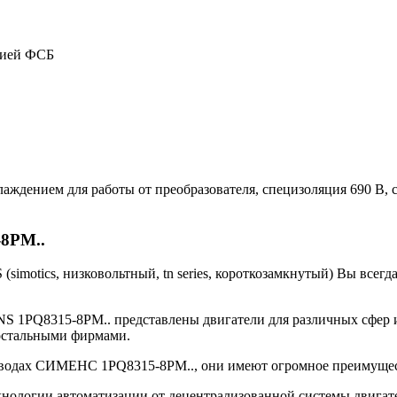
цией ФСБ
аждением для работы от преобразователя, специзоляция 690 В, с
-8PM..
imotics, низковольтный, tn series, короткозамкнутый) Вы всег
S 1PQ8315-8PM.. представлены двигатели для различных сфер 
остальными фирмами.
иводах СИМЕНС 1PQ8315-8PM.., они имеют огромное преимущес
нологии автоматизации от децентрализованной системы двигате