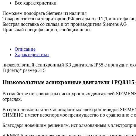
Все характеристики
Поможем подобрать Siemens из наличия
Товар ввозится на территорию РФ легально с ГТД и нотифика
Быстрая доставка со склада и от производителя Siemens AG
Присылай спецификацию, сообщим цены
Описание
Характеристики
низковольтный асинхронный КЗ двигатель IP55 с принудит. охл
Гц(сеть)* размер 315
Низковольтные асинхронные двигатели 1PQ8315
В семействе низковольтных асинхронных двигателей SIEMENS (s
отраслях.
В серии низковольтных асинхронных электроприовдов SIEMEN
СИМЕНС имеют неоспоримое преимущество по сравнению с 
Благодаря новейшим решениям, использованным в электропр
SIEMENS предлагает решения, используя системы мотров и тех