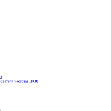
ct
зователя частоты 1PQ8