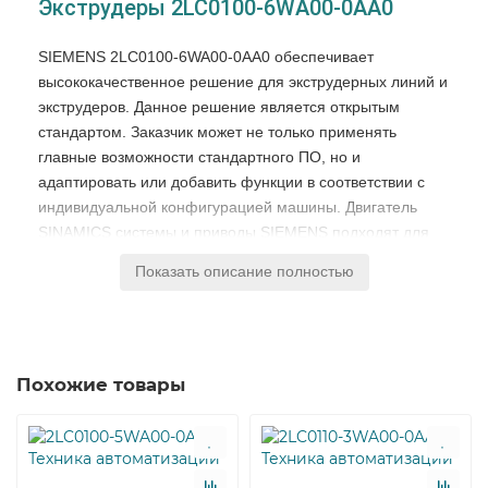
Экструдеры 2LC0100-6WA00-0AA0
SIEMENS 2LC0100-6WA00-0AA0 обеспечивает
высококачественное решение для экструдерных линий и
экструдеров. Данное решение является открытым
стандартом. Заказчик может не только применять
главные возможности стандартного ПО, но и
адаптировать или добавить функции в соответствии с
индивидуальной конфигурацией машины. Двигатель
SINAMICS системы и приводы SIEMENS подходят для
данного решения идеально.
Показать описание полностью
Эктроудеры 2LC0100-6WA00-0AA0 СИМЕНС - решение
для автоматизации производственных процессов -
предлагает следующие преимущества:
Простое расширение СИМЕНС системы приводов;
Похожие товары
Легкость работы экструдера основана на простом
и ясном отображении данных на экранах;
Огромная экономия средств на ввод в работу
путем предоставления, заранее настроенных,