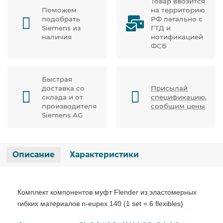
Товар ввозится
Поможем
на территорию
подобрать
РФ легально с
Siemens из
ГТД и
наличия
нотификацией
ФСБ
Быстрая
доставка со
Присылай
склада и от
спецификацию,
производителя
сообщим цены
Siemens AG
Описание
Характеристики
Комплект компонентов муфт Flender из эластомерных
гибких материалов n-eupex 140 (1 set = 6 flexibles)