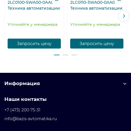
2LC0100-5WA00-0AA0
2LC0110-3WA00-0AA0
стандартных главных функций;
Техника автоматизации
Техника автоматизации
Простое расширение системы благодаря ПО с
открытой структурой;
Уточняйте у менеджера
Уточняйте у менеджера
Эффективное масштабирование модуля
управления.
Запросить цену
Запросить цену
Информация
Наши контакты
+7 (473) 200-75-31
info@bazis-avtomatika.ru