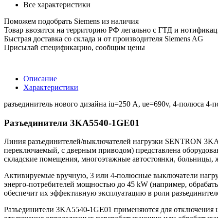
Все характеристики
Поможем подобрать Siemens из наличия
Товар ввозится на территорию РФ легально с ГТД и нотифика
Быстрая доставка со склада и от производителя Siemens AG
Присылай спецификацию, сообщим цены
Описание
Характеристики
разъединитель нового дизайна iu=250 А, ue=690v, 4-полюса 4-пол
Разъединители 3KA5540-1GE01
Линия разъединителей/выключателей нагрузки SENTRON 3KA554
переключаемый, с дверным приводом) представлена оборудова
складские помещения, многоэтажные автостоянки, больницы, 
Активируемые вручную, 3 или 4-полюсные выключатели нагруз
энерго-потребителей мощностью до 45 kW (например, обрабат
обеспечит их эффективную эксплуатацию в роли разъединителе
Разъединители 3KA5540-1GE01 применяются для отключения щи