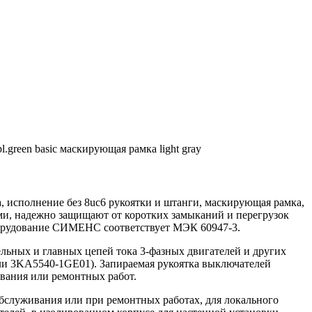
l.green basic маскирующая рамка light gray
 исполнение без 8uc6 рукоятки и штанги, маскирующая рамка,
ми, надежно защищают от коротких замыканий и перегрузок
оборудование СИМЕНС соответствует МЭК 60947-3.
льных и главных цепей тока 3-фазных двигателей и других
ли 3KA5540-1GE01). Запираемая рукоятка выключателей
ивания или ремонтных работ.
служивания или при ремонтных работах, для локального