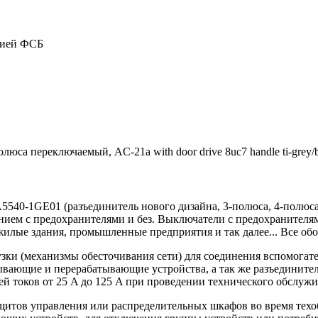
цией ФСБ
юса переключаемый, AC-21a with door drive 8uc7 handle ti-grey/b
0-1GE01 (разъединитель нового дизайна, 3-полюса, 4-полюса,
нием с предохранителями и без. Выключатели с предохранителя
жилые здания, промышленные предприятия и так далее... Все 
ки (механизмы обесточивания сети) для соединения вспомогате
ывающие и перерабатывающие устройства, а так же разъедините
й токов от 25 A до 125 A при проведении технического обслуж
тов управления или распределительных шкафов во время техоб