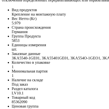
отключения определенных перерабатывающих или обрабатывающ
Вид продуктов
Крепление на монтажную плату
Вес Нетто (Кг)
5.979
Страна происхождения
Германия
Группа Продукта
5853
Единицы измерения
шт.
Заказные данные
3KA5540-1GE01, 3KA55401GE01, 3KA554O-1GEO1, 3
Количество в упаковке
1
Минимальная партия
1
Наличие на складе
Под заказ
Раздел каталога
LV10.1
Товарный код
85362090
Ценовая группа