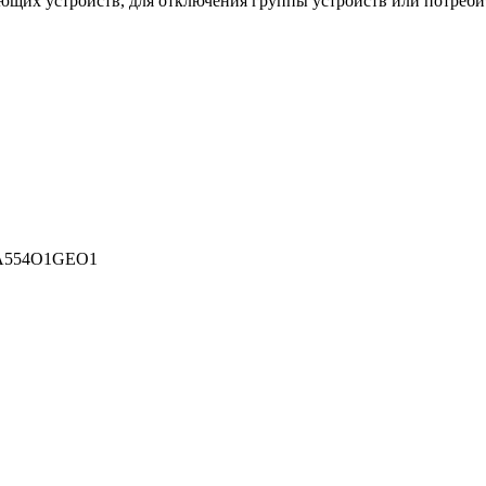
их устройств, для отключения группы устройств или потребите
KA554O1GEO1