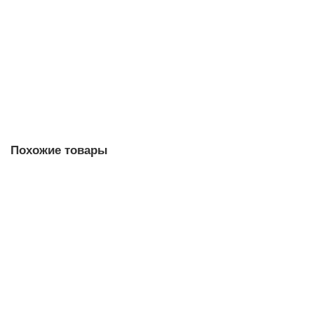
3KL5530-1GB01 Навеска и встраивание
Уточняйте у менеджера
37 220 рублей
В корзину
Похожие товары
3KL5040-1AG01 Навеска и встраивание
Уточняйте у менеджера
Запросить цену