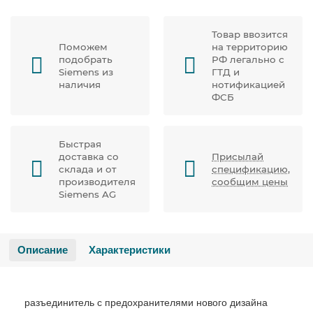
Товар ввозится
Поможем
на территорию
подобрать
РФ легально с
Siemens из
ГТД и
наличия
нотификацией
ФСБ
Быстрая
доставка со
Присылай
склада и от
спецификацию,
производителя
сообщим цены
Siemens AG
Описание
Характеристики
разъединитель с предохранителями нового дизайна