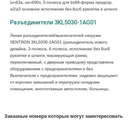
iu=63a, ue=690v, 3-полюса для bs88-форма предохр.
a2/a3 основное исполнение без 8uc6 рукоятки и штанги
Разъединители 3KL5030-1AG01
Линия разъединителей/выключателей нагрузки
SENTRON 3KL5030-1AG01 (разъединитель нового
дизайна, 3-полюса, 4-полюса, исполнение без 8uc6
рукоятки и штанги, маскирующая рамка,
переключаемый, с дверным приводом) представлена
оборудованием с предохранителями и без.
Выключатели с предохранителями, надежно защищают
от коротких замыканий и перегрузок складские
помещения, многоэтажные автостоянки, больницы,
жилые здания, промышленные предприятия и так
далее... Все оборудование СИМЕНС соответствует МЭК
60947-3.
Заказные номера которые могут заинтересовать
Активируемые вручную, 3 или 4-полюсные выключатели
нагрузки (механизмы обесточивания сети) для