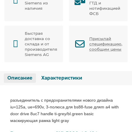
Siemens из
ГТД и
наличия
нотификацией
ФСБ
Быстрая
доставка со
Присылай
склада и от
спецификацию,
производителя
сообщим цены
Siemens AG
Описание
Характеристики
разъединитель с предохранителями нового дизайна
iu=125a, ue=690v, 3-полюса для bs88-fuse дляm a4 with
door drive 8uc7 handle ti-grey/bl.green basic
маскирующая рамка light gray