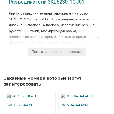
Разъединители 3KL5230-1GJ01
Линия разъединителей/выключателей нагрузки
SENTRON 3KL5230-1GJ01 (разъединитель нового
дизайна, 3-полюса, 4-полюса, исполнение без 8uc6
рукоятки и штанги, маскирующая рамка,
переключаемый, с дверным приводом) представлена
оборудованием с предохранителями и без.
Выключатели с предохранителями, надежно защищают
Показать описание полностью
от коротких замыканий и перегрузок складские
помещения, многоэтажные автостоянки, больницы,
жилые здания, промышленные предприятия и так
далее... Все оборудование СИМЕНС соответствует МЭК
Заказные номера которые могут
60947-3.
заинтересовать
Активируемые вручную, 3 или 4-полюсные выключатели
нагрузки (механизмы обесточивания сети) для
соединения вспомогательных и главных цепей тока 3-
фазных двигателей и других энерго-потребителей
3KL7152-3AA00
3KL7114-4AA00
мощностью до 45 kW (например, обрабатывающие и