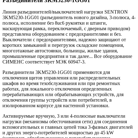
Разъединители 3KM5230-1GG01
Линия разъединителей/выключателей нагрузки SENTRON
3KM5230-1GG01 (разъединитель нового дизайна, 3-полюса, 4-
полюса, исполнение без 8uc6 рукоятки и штанги,
маскирующая рамка, переключаемый, с дверным приводом)
представлена оборудованием с предохранителями и без.
Выключатели с предохранителями, надежно защищают от
коротких замыканий и перегрузок складские помещения,
многоэтажные автостоянки, больницы, жилые здания,
промышленные предприятия и так далее... Все оборудование
СИМЕНС соответствует МЭК 60947-3.
Разъединители 3KM5230-1GG01 применяются для
отключения щитов управления или распределительных
шкафов во время техобслуживания или при ремонтных
работах, для локального отключения определенных
перерабатывающих или обрабатывающих устройств, для
отключения группы устройств или потребителей, в
изолированном корпусе для настенной установки.
Активируемые вручную, 3 или 4-полюсные выключатели
нагрузки (механизмы обесточивания сети) для соединения
вспомогательных и главных цепей тока 3-фазных двигателей
и других энерго-потребителей мощностью до 45 kW