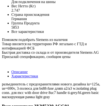
Для подключения на шины
Вес Нетто (Кг)
2.747
Страна происхождения
Германия
Группа Продукта
5853
Все характеристики
Поможем подобрать Siemens из наличия
Товар ввозится на территорию РФ легально с ГТД и
нотификацией ФСБ
Быстрая доставка со склада и от производителя Siemens AG
Присылай спецификацию, сообщим цены
Описание
Характеристики
разъединитель с предохранителями нового дизайна iu=125a,
ue=690v, 3-полюса для bs88-fuse дляm a2/a3 w.isolating plug
conn. для mcc with door drive 8uc7 handle ti-grey/bl.green basic
маскирующая рамка light gray