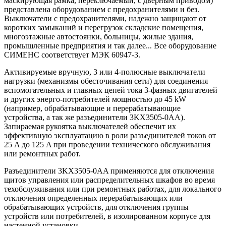
маскирующая рамка, переключаемый, с дверным приводом)
представлена оборудованием с предохранителями и без.
Выключатели с предохранителями, надежно защищают от
коротких замыканий и перегрузок складские помещения,
многоэтажные автостоянки, больницы, жилые здания,
промышленные предприятия и так далее... Все оборудование
СИМЕНС соответствует МЭК 60947-3.
Активируемые вручную, 3 или 4-полюсные выключатели
нагрузки (механизмы обесточивания сети) для соединения
вспомогательных и главных цепей тока 3-фазных двигателей
и других энерго-потребителей мощностью до 45 kW
(например, обрабатывающие и перерабатывающие
устройства, а так же разъединители 3KX3505-0AA).
Запираемая рукоятка выключателей обеспечит их
эффективную эксплуатацию в роли разъединителей токов от
25 A до 125 A при проведении технического обслуживания
или ремонтных работ.
Разъединители 3KX3505-0AA применяются для отключения
щитов управления или распределительных шкафов во время
техобслуживания или при ремонтных работах, для локального
отключения определенных перерабатывающих или
обрабатывающих устройств, для отключения группы
устройств или потребителей, в изолированном корпусе для
настенной установки.