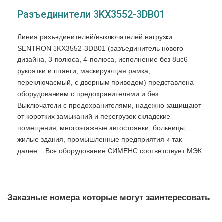
Разъединители 3KX3552-3DB01
Линия разъединителей/выключателей нагрузки
SENTRON 3KX3552-3DB01 (разъединитель нового
дизайна, 3-полюса, 4-полюса, исполнение без 8uc6
рукоятки и штанги, маскирующая рамка,
переключаемый, с дверным приводом) представлена
оборудованием с предохранителями и без.
Выключатели с предохранителями, надежно защищают
от коротких замыканий и перегрузок складские
помещения, многоэтажные автостоянки, больницы,
жилые здания, промышленные предприятия и так
далее... Все оборудование СИМЕНС соответствует МЭК
60947-3.
Разъединители 3KX3552-3DB01 применяются для
отключения щитов управления или распределительных
Заказные номера которые могут заинтересовать
шкафов во время техобслуживания или при ремонтных
работах, для локального отключения определенных