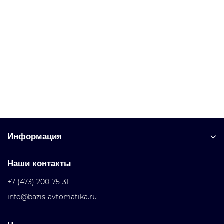
3KX3553-3DB01 Принадлежности
Уточняйте у менеджера
Запросить цену
Информация
Наши контакты
+7 (473) 200-75-31
info@bazis-avtomatika.ru