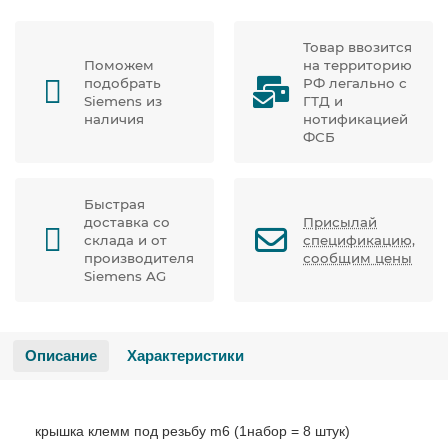
Товар ввозится
Поможем
на территорию
подобрать
РФ легально с
Siemens из
ГТД и
наличия
нотификацией
ФСБ
Быстрая
доставка со
Присылай
склада и от
спецификацию,
производителя
сообщим цены
Siemens AG
Описание
Характеристики
крышка клемм под резьбу m6 (1набор = 8 штук)