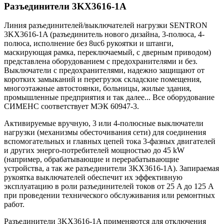
Разъединители 3KX3616-1A
Линия разъединителей/выключателей нагрузки SENTRON
3KX3616-1A (разъединитель нового дизайна, 3-полюса, 4-
полюса, исполнение без 8uc6 рукоятки и штанги,
маскирующая рамка, переключаемый, с дверным приводом)
представлена оборудованием с предохранителями и без.
Выключатели с предохранителями, надежно защищают от
коротких замыканий и перегрузок складские помещения,
многоэтажные автостоянки, больницы, жилые здания,
промышленные предприятия и так далее... Все оборудование
СИМЕНС соответствует МЭК 60947-3.
Активируемые вручную, 3 или 4-полюсные выключатели
нагрузки (механизмы обесточивания сети) для соединения
вспомогательных и главных цепей тока 3-фазных двигателей
и других энерго-потребителей мощностью до 45 kW
(например, обрабатывающие и перерабатывающие
устройства, а так же разъединители 3KX3616-1A). Запираемая
рукоятка выключателей обеспечит их эффективную
эксплуатацию в роли разъединителей токов от 25 A до 125 A
при проведении технического обслуживания или ремонтных
работ.
Разъединители 3KX3616-1A применяются для отключения