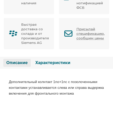
наличия
нотификацией
ФСБ
Быстрая
доставка со
Присылай
склада и от
спецификацию,
производителя
сообщим цены
Siemens AG
Описание
Характеристики
Дополнительный колнтакт 1no+1nc с позолоченными
контактами устанавливается слева или справа выдержка
включения для фронтального монтажа