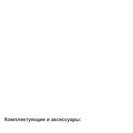
Уточняйте у менеджера
4 655 рублей
В корзину
3RF3380-3AA45
Уточняйте у менеджера
15 354 рублей
В корзину
Комплектующие и аксессуары: