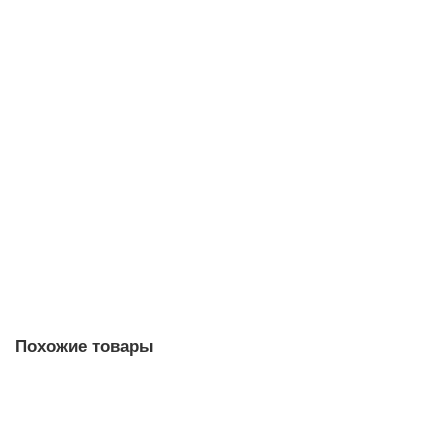
3RF2330-1AA02 1-фазные полупроводниковые
контакторы 3RF23
Уточняйте у менеджера
6 019 рублей
В корзину
Похожие товары