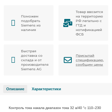
Товар ввозится
Поможем
на территорию
подобрать
РФ легально с
Siemens из
ГТД и
наличия
нотификацией
ФСБ
Быстрая
доставка со
Присылай
склада и от
спецификацию,
производителя
сообщим цены
Siemens AG
Описание
Характеристики
Контроль тока накала диапазон тока 32 a/40 °c 110–230