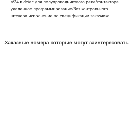
в/24 в dc/ac для полупроводникового реле/контактора
удаленное программирование/без контрольного
штекера исполнение по спецификации заказчика
Заказные номера которые могут заинтересовать
3RF2350-1AA02
Уточняйте у менеджера
10 608 рублей
В корзину
3RF3150-1BA06