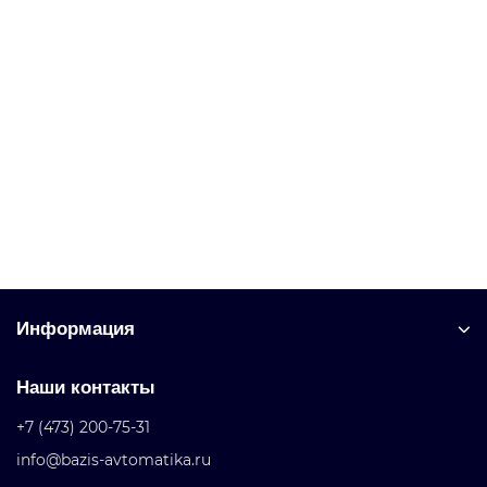
3RF2020-1AA42 Полупроводниковые реле 45 мм
Уточняйте у менеджера
Запросить цену
Информация
Наши контакты
+7 (473) 200-75-31
info@bazis-avtomatika.ru