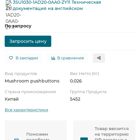
3SU1030-1AD20-0AA0-ZY11 Техническая
документация на английском
По запросу
Запросить цену
В закладки
В сравнение
Вид продуктов
Вес Нетто (Кг)
Mushroom pushbuttons
0.026
Страна происхождения
Группа Продукта
Китай
5452
Все характеристики
Товар ввозится
Поможем
на территорию
подобрать
РФ легально с