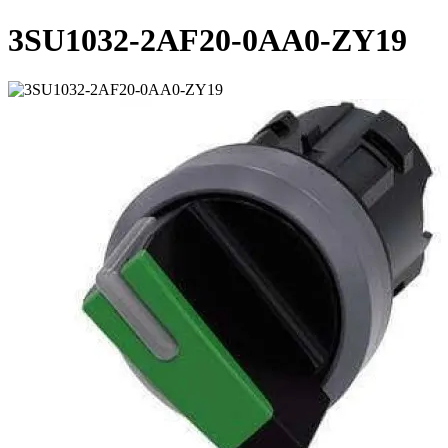
3SU1032-2AF20-0AA0-ZY19