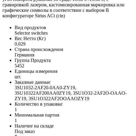
гравировкой лазером, кастомизированная маркировка или
графические символы в соответствии с выбором В
конфигураторе Sirius ACt (cin)
Вид продуктов
Selector switches
Вес Нетто (Кг)
0.029
Страна происхождения
Германия
Группа Продукта
5452
Единицы измерения
шт.
Заказные данные
3SU1032-2AF20-0AA0-ZY19,
3SU10322AF200AA0ZY19, 3SU1O32-2AF2O-OAAO-
ZY19, 3SU1O322AF2OOAAOZY19
Количество в упаковке
1
Минимальная партия
1
Наличие на складе
Под заказ