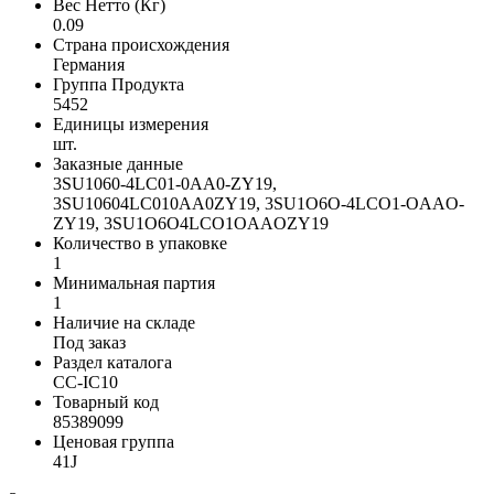
Вес Нетто (Кг)
0.09
Страна происхождения
Германия
Группа Продукта
5452
Единицы измерения
шт.
Заказные данные
3SU1060-4LC01-0AA0-ZY19,
3SU10604LC010AA0ZY19, 3SU1O6O-4LCO1-OAAO-
ZY19, 3SU1O6O4LCO1OAAOZY19
Количество в упаковке
1
Минимальная партия
1
Наличие на складе
Под заказ
Раздел каталога
CC-IC10
Товарный код
85389099
Ценовая группа
41J