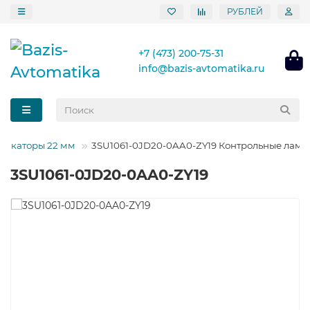
РУБЛЕЙ
+7 (473) 200-75-31
info@bazis-avtomatika.ru
дикаторы 22 мм
3SU1061-0JD20-0AA0-ZY19 Контрольные лам
3SU1061-0JD20-0AA0-ZY19