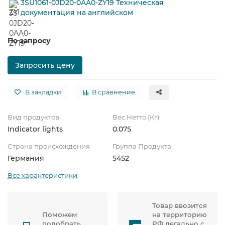
3SU1061-0JD20-0AA0-ZY19 Техническая
документация на английском
По запросу
Запросить цену
В закладки
В сравнение
Вид продуктов
Вес Нетто (Кг)
Indicator lights
0.075
Страна происхождения
Группа Продукта
Германия
5452
Все характеристики
Товар ввозится
Поможем
на территорию
подобрать
РФ легально с