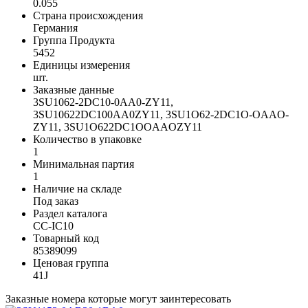
0.055
Страна происхождения
Германия
Группа Продукта
5452
Единицы измерения
шт.
Заказные данные
3SU1062-2DC10-0AA0-ZY11,
3SU10622DC100AA0ZY11, 3SU1O62-2DC1O-OAAO-
ZY11, 3SU1O622DC1OOAAOZY11
Количество в упаковке
1
Минимальная партия
1
Наличие на складе
Под заказ
Раздел каталога
CC-IC10
Товарный код
85389099
Ценовая группа
41J
Заказные номера которые могут заинтересовать