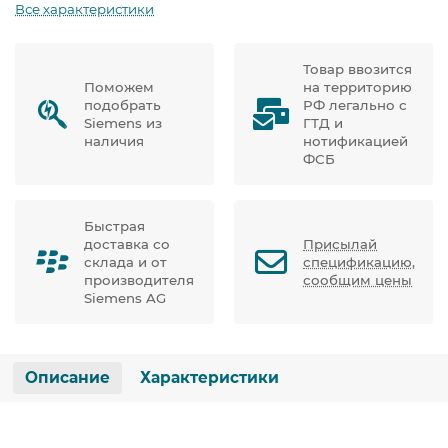
Все характеристики
Товар ввозится
Поможем
на территорию
подобрать
РФ легально с
Siemens из
ГТД и
наличия
нотификацией
ФСБ
Быстрая
доставка со
Присылай
склада и от
спецификацию,
производителя
сообщим цены
Siemens AG
Описание
Характеристики