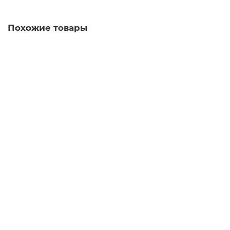
Похожие товары
3SU1900-0AF16-0AR0 Этикетки с надписями для
корпусов
Уточняйте у менеджера
Запросить цену