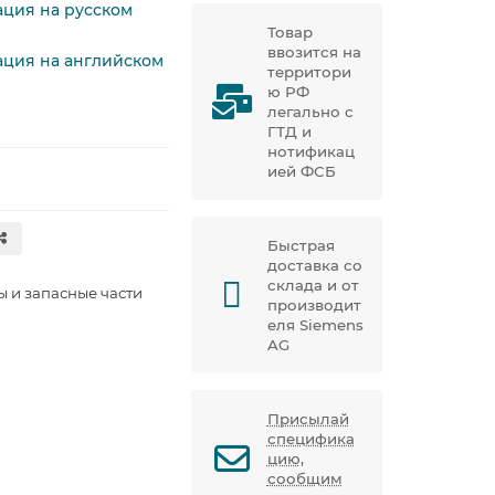
ация на русском
Товар
ввозится на
тация на английском
территори
ю РФ
легально с
ГТД и
нотификац
ией ФСБ
Быстрая
доставка со
склада и от
ы и запасные части
производит
еля Siemens
AG
Присылай
специфика
цию,
сообщим