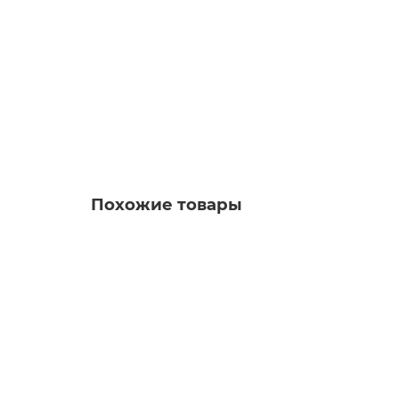
3VA2140-5HN32-0AA0
Уточняйте у менеджера
31 830 рублей
В корзину
Похожие товары
3VA9153-0JC12 Технология подключения
Уточняйте у менеджера
Запросить цену