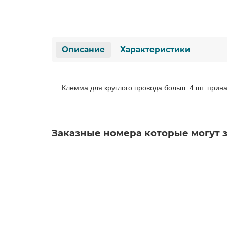
Описание
Характеристики
Клемма для круглого провода больш. 4 шт. прин
Заказные номера которые могут 
3VA2116-5HN36-0AA0
Уточняйте у менеджера
36 753 рублей