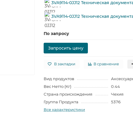
3VA9114-0JJ12 Техническая документ
3VA9114-0JJ12 Техническая докумен
По запросу
Запросить цену
В закладки
В сравнение
Вид продуктов
Аксессуар
Вес Нетто (Кг)
0.44
Страна происхождения
Чехия
Группа Продукта
5376
Все характеристики