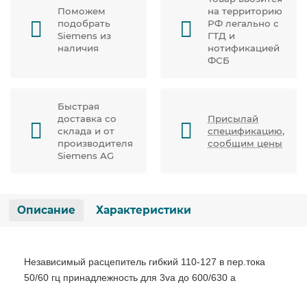
Поможем
на территорию
подобрать
РФ легально с
Siemens из
ГТД и
наличия
нотификацией
ФСБ
Быстрая
доставка со
Присылай
склада и от
спецификацию,
производителя
сообщим цены
Siemens AG
Описание
Характеристики
Независимый расцепитель гибкий 110-127 в пер.тока
50/60 гц принадлежность для 3va до 600/630 a