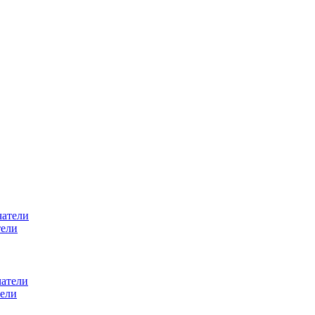
тели
ели