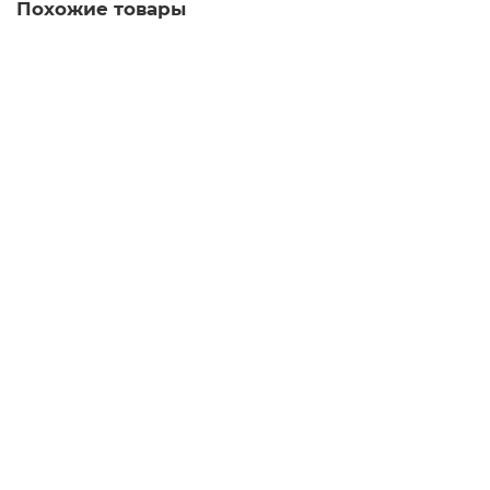
Похожие товары
5TG1111-3 Рамка
Уточняйте у менеджера
Запросить цену
5TG1601 Рамка
Уточняйте у менеджера
Запросить цену