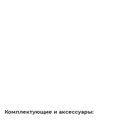
2 703 рублей
В корзину
5TG8035
Уточняйте у менеджера
2 479 рублей
В корзину
Комплектующие и аксессуары: