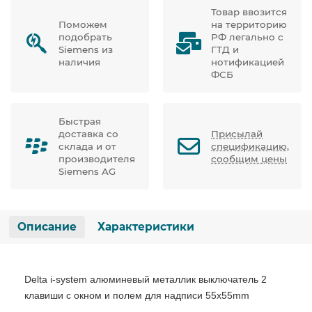
Товар ввозится
Поможем
на территорию
подобрать
РФ легально с
Siemens из
ГТД и
наличия
нотификацией
ФСБ
Быстрая
доставка со
Присылай
склада и от
спецификацию,
производителя
сообщим цены
Siemens AG
Описание
Характеристики
Delta i-system алюминевый металлик выключатель 2
клавиши с окном и полем для надписи 55x55mm