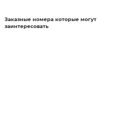
Заказные номера которые могут
заинтересовать
5TG8062 Кнопки 5TE4 8, установочная глубина 70мм
Уточняйте у менеджера
1 124 рублей
В корзину
5TG7818 Кнопки и выключатели