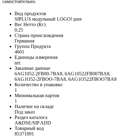
самостоятельно.
Вид продуктов
SIPLUS модульный LOGO! pure
Вес Нетто (Кг)
0.25
Страна происхождения
Германия
Группа Продукта
4601
Единицы измерения
шт.
Заказные данные
6AG1052-2FB00-7BA8, 6AG10522FB007BA8,
6AG1O52-2FBOO-7BA8, 6AG1O522FBOO7BA8
Количество в упаковке
1
Минимальная партия
1
Наличие на складе
Под заказ
Раздел каталога
A&DSE/SIP ADD
Товарный код
85371091