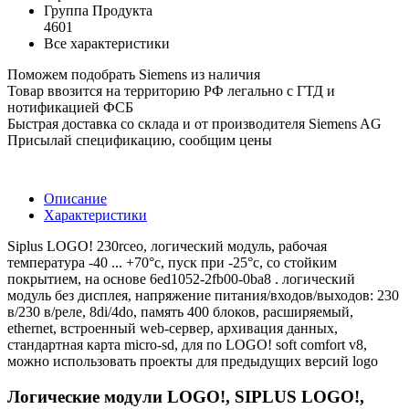
Группа Продукта
4601
Все характеристики
Поможем подобрать Siemens из наличия
Товар ввозится на территорию РФ легально с ГТД и
нотификацией ФСБ
Быстрая доставка со склада и от производителя Siemens AG
Присылай спецификацию, сообщим цены
Описание
Характеристики
Siplus LOGO! 230rceo, логический модуль, рабочая
температура -40 ... +70°c, пуск при -25°c, со стойким
покрытием, на основе 6ed1052-2fb00-0ba8 . логический
модуль без дисплея, напряжение питания/входов/выходов: 230
в/230 в/реле, 8di/4do, память 400 блоков, расширяемый,
ethernet, встроенный web-сервер, архивация данных,
стандартная карта micro-sd, для по LOGO! soft comfort v8,
можно использовать проекты для предыдущих версий logo
Логические модули LOGO!, SIPLUS LOGO!,