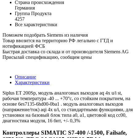
Страна происхождения
Германия
Группа Продукта
4257
Все характеристики
Поможем подобрать Siemens из наличия
Товар ввозится на территорию РФ легально с ГТД и
нотификацией ФСБ
Быстрая доставка со склада и от производителя Siemens AG
Присылай спецификацию, сообщим цены
Описание
Характеристики
Siplus ET 200Sp, модуль аналоговых выходов aq 4x u/i st,
рабочая температура -40 ... +70°c, со стойким покрытием, на
основе 6es7135-6hd00-0ba1 . модуль аналоговых выходов
(напряжение/ток) aqi 4x u/i, со стандартными функциями, для
установки на базовый блок типа a0, a1, цветовой код cc00,
диагностика модуля, 16 бит, +/- 0,3%
Контроллеры SIMATIC S7-400 /-1500, Failsafe,