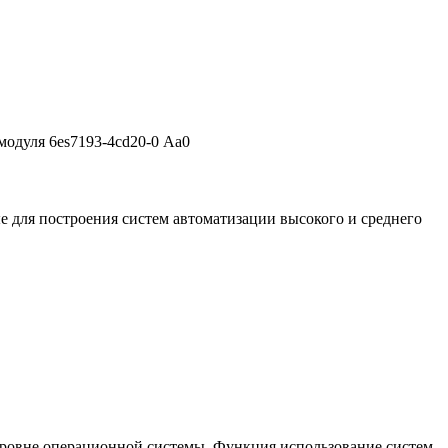
 модуля 6es7193-4cd20-0 Аa0
ля построения систем автоматизации высокого и среднего
ровне операционной системы, Функция использование систем