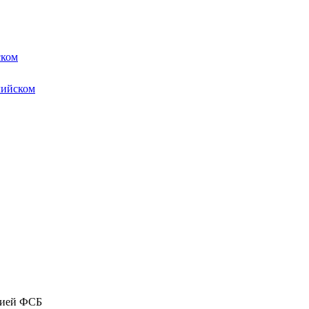
ском
лийском
цией ФСБ