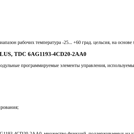
иапазон рабочих температура -25... +60 град. цельсия, на основе
SIPLUS, TDC 6AG1193-4CD20-2AA0
льные программируемые элементы управления, используемые д
ирования;
AG1193-4CD20-2AA0, множество функций, поддерживаемых на у