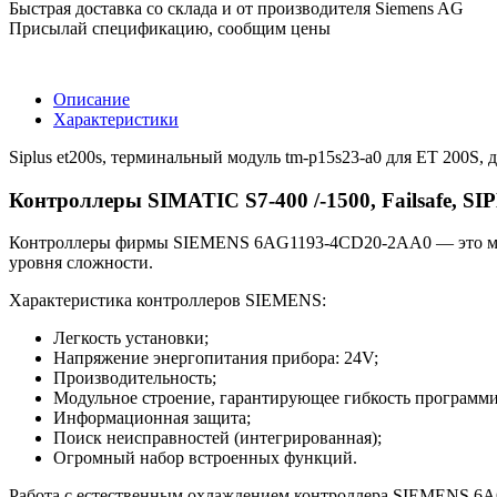
Быстрая доставка со склада и от производителя Siemens AG
Присылай спецификацию, сообщим цены
Описание
Характеристики
Siplus et200s, терминальный модуль tm-p15s23-a0 для ET 200S, д
Контроллеры SIMATIC S7-400 /-1500, Failsafe, 
Контроллеры фирмы SIEMENS 6AG1193-4CD20-2AA0 — это моду
уровня сложности.
Характеристика контроллеров SIEMENS:
Легкость установки;
Напряжение энергопитания прибора: 24V;
Производительность;
Модульное строение, гарантирующее гибкость программ
Информационная защита;
Поиск неисправностей (интегрированная);
Огромный набор встроенных функций.
Работа с естественным охлаждением контроллера SIEMENS 6