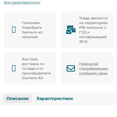
Все характеристики
Товар ввозится
Поможем
на территорию
подобрать
РФ легально с
Siemens из
ГТД и
наличия
нотификацией
ФСБ
Быстрая
доставка со
Присылай
склада и от
спецификацию,
производителя
сообщим цены
Siemens AG
Описание
Характеристики