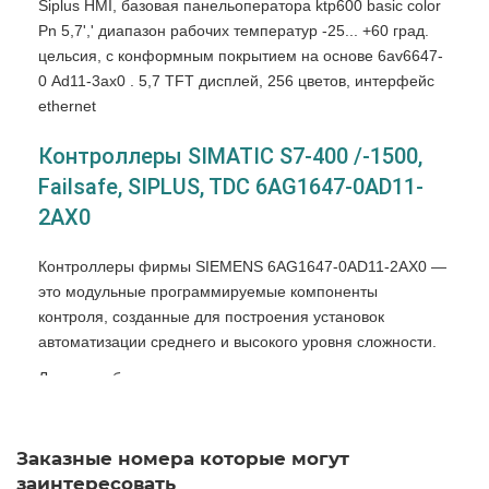
Siplus HMI, базовая панельоператора ktp600 basic color
Pn 5,7',' диапазон рабочих температур -25... +60 град.
цельсия, с конформным покрытием на основе 6av6647-
0 Аd11-3ax0 . 5,7 TFT дисплей, 256 цветов, интерфейс
ethernet
Контроллеры SIMATIC S7-400 /-1500,
Failsafe, SIPLUS, TDC 6AG1647-0AD11-
2AX0
Контроллеры фирмы SIEMENS 6AG1647-0AD11-2AX0 —
это модульные программируемые компоненты
контроля, созданные для построения установок
автоматизации среднего и высокого уровня сложности.
Легкость обслуживания и эксплуатации контроллера
СИМЕНС 6AG1647-0AD11-2AX0, широкий
коммуникационный функционал, Функция применение
схем распределенного и локального ввода-вывода,
Заказные номера которые могут
модульная схема, работа с естественной системой
заинтересовать