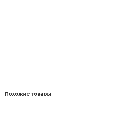
6AG1135-6HD00-7BA1 Модули вывода аналоговых
сигналов SIPLUS
Уточняйте у менеджера
65 370 рублей
В корзину
Похожие товары
6AG1647-0AG11-4AX0 Панели операторов SIPLUS HMI