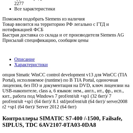
2277
Все характеристики
Поможем подобрать Siemens из наличия
Товар ввозится на территорию РФ легально с ГТД и
нотификацией ФСБ
Быстрая доставка со склада и от производителя Siemens AG
Присылай спецификацию, сообщим цены
Описание
Характеристики
опция Simatic WinCC control development v13 для WinCC (TIA
Portal), исполняемое (runtime) по В TIA Portal, одиночная
лицензия, без ПО и документация на DVD, ключ лицензии на
USB-накопителе, class a, 6 языков: нем., англ., ит., фр., исп.,
кит., работа под Windows 7 prof/ent/ult +sp1 (32 бит)/ 7
prof/ent/ult +sp1 (64 бит)/ 8.1 std/prof/ent/ult (64 бит)/ server2008
r2 +sp1 (64 бит)/ Server 2012 (64 бит)
Контроллеры SIMATIC S7-400 /-1500, Failsafe,
SIPLUS, TDC 6AV2107-0TA03-0DA8