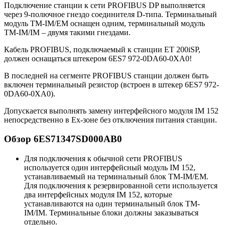
Подключение станции к сети PROFIBUS DP выполняется
через 9-полючное гнездо соединителя D-типа. Терминальный
модуль TM-IM/EM оснащен одним, терминальный модуль
TM-IM/IM – двумя такими гнездами.
Кабель PROFIBUS, подключаемый к станции ET 200iSP,
должен оснащаться штекером 6ES7 972-0DA60-0XA0!
В последней на сегменте PROFIBUS станции должен быть
включен терминальный резистор (встроен в штекер 6ES7 972-
0DA60-0XA0).
Допускается выполнять замену интерфейсного модуля IM 152
непосредственно в Ex-зоне без отключения питания станции.
Обзор 6ES71347SD000AB0
Для подключения к обычной сети PROFIBUS
используется один интерфейсный модуль IM 152,
устанавливаемый на терминальный блок TM-IM/EM.
Для подключения к резервированной сети используется
два интерфейсных модуля IM 152, которые
устанавливаются на один терминальный блок TM-
IM/IM. Терминальные блоки должны заказываться
отдельно.