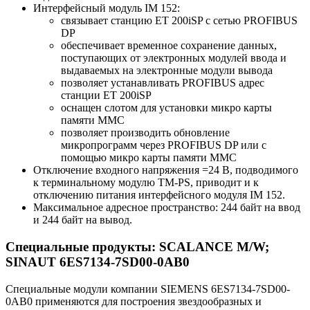
Интерфейсный модуль IM 152:
связывает станцию ET 200iSP с сетью PROFIBUS
DP
обеспечивает временное сохранение данных,
поступающих от электронных модулей ввода и
выдаваемых на электронные модули вывода
позволяет устанавливать PROFIBUS адрес
станции ET 200iSP
оснащен слотом для установки микро карты
памяти MMC
позволяет производить обновление
микропрограмм через PROFIBUS DP или с
помощью микро карты памяти MMC
Отключение входного напряжения =24 В, подводимого
к терминальному модулю TM-PS, приводит и к
отключению питания интерфейсного модуля IM 152.
Максимальное адресное пространство: 244 байт на ввод
и 244 байт на вывод.
Специальные продукты: SCALANCE M/W;
SINAUT 6ES7134-7SD00-0AB0
Специальные модули компании SIEMENS 6ES7134-7SD00-
0AB0 применяются для построения звездообразных и