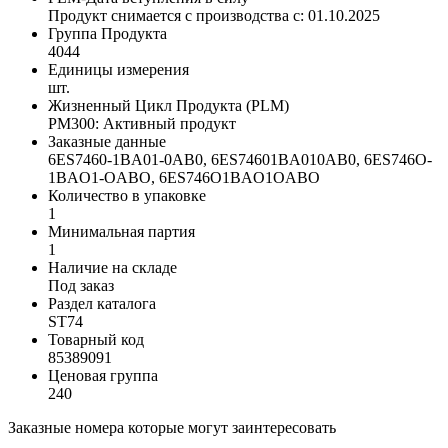
Продукт снимается с производства с: 01.10.2025
Группа Продукта
4044
Единицы измерения
шт.
Жизненный Цикл Продукта (PLM)
PM300: Активный продукт
Заказные данные
6ES7460-1BA01-0AB0, 6ES74601BA010AB0, 6ES746O-
1BAO1-OABO, 6ES746O1BAO1OABO
Количество в упаковке
1
Минимальная партия
1
Наличие на складе
Под заказ
Раздел каталога
ST74
Товарный код
85389091
Ценовая группа
240
Заказные номера которые могут заинтересовать