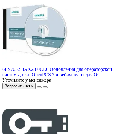
6ES7652-8AX28-0CE0 Обновления для операторской
системы, вкл. OpenPCS 7 и веб-вариант для ОС
Уточняйте у менеджера
Запросить цену