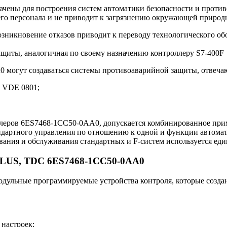
ны для построения систем автоматики безопасности и противо
его персонала и не приводит к загрязнению окружающей природ
озникновение отказов приводит к переводу технологического об
ащиты, аналогичная по своему назначению контроллеру S7-400F
могут создаваться системы противоаварийной защиты, отвеча
 VDE 0801;
ллеров 6ES7468-1CC50-0AA0, допускается комбинированное при
ндартного управления по отношению к одной и функции автома
ования и обслуживания стандартных и F-систем используется е
SIPLUS, TDC 6ES7468-1CC50-0AA0
ные программируемые устройства контроля, которые созданы 
настроек;