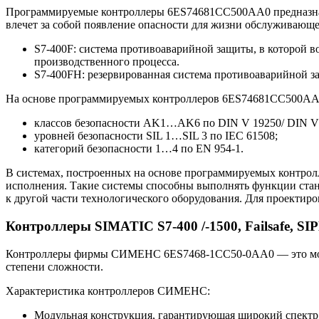
Программируемые контроллеры 6ES74681CC500AA0 предназначе
влечет за собой появление опасности для жизни обслуживающ
S7-400F: система противоаварийной защиты, в которой в
производственного процесса.
S7-400FH: резервированная система противоаварийной з
На основе программируемых контроллеров 6ES74681CC500AA0 
классов безопасности AK1…AK6 по DIN V 19250/ DIN V
уровней безопасности SIL 1…SIL 3 по IEC 61508;
категорий безопасности 1…4 по EN 954-1.
В системах, построенных на основе программируемых контро
исполнения. Такие системы способны выполнять функции ста
к другой части технологического оборудования. Для проектир
Контроллеры SIMATIC S7-400 /-1500, Failsafe, 
Контроллеры фирмы СИМЕНС 6ES7468-1CC50-0AA0 — это модуль
степени сложности.
Характеристика контроллеров СИМЕНС:
Модульная конструкция, гарантирующая широкий спектр 