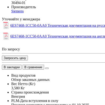
30494-01
Производитель
Siemens
Уточняйте у менеджера
6ES7468-1CC50-0AA0 Техническая документация на русс
6ES7468-1CC50-0AA0 Техническая документация на англ
По запросу
Запросить цену
В закладки
В сравнение
Вид продуктов
Обзор заказных данных
Вес Нетто (Кг)
3,580 Кг
Страна происхождения
Венгрия
PLM-Дата вступления в силу
Продукт снимается с производства с: 01.10.2025