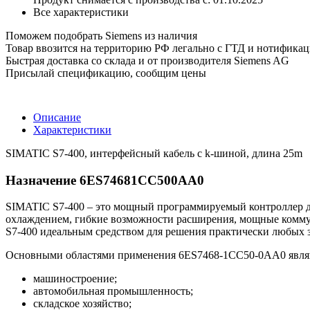
Все характеристики
Поможем подобрать Siemens из наличия
Товар ввозится на территорию РФ легально с ГТД и нотифика
Быстрая доставка со склада и от производителя Siemens AG
Присылай спецификацию, сообщим цены
Описание
Характеристики
SIMATIC S7-400, интерфейсный кабель с k-шиной, длина 25m
Назначение 6ES74681CC500AA0
SIMATIC S7-400 – это мощный программируемый контроллер дл
охлаждением, гибкие возможности расширения, мощные комму
S7-400 идеальным средством для решения практически любых з
Основными областями применения 6ES7468-1CC50-0AA0 явля
машиностроение;
автомобильная промышленность;
складское хозяйство;