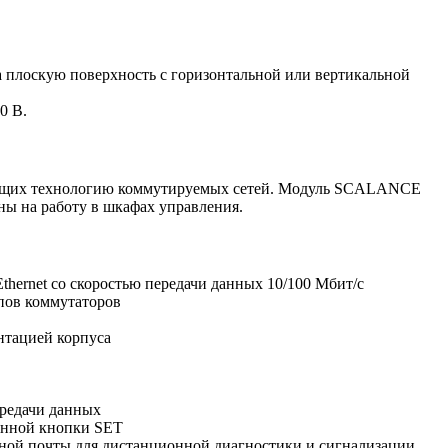
лоскую поверхность с горизонтальной или вертикальной
0 B.
ивающих технологию коммутируемых сетей. Модуль SCALANCE
ны на работу в шкафах управления.
hernet со скоростью передачи данных 10/100 Мбит/с
пов коммутаторов
нтацией корпуса
ередачи данных
оенной кнопки SET
нной почты для дистанционной диагностики и сигнализации