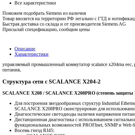
Все характеристики
Поможем подобрать Siemens из наличия
Товар ввозится на территорию РФ легально с ГТД и нотифика
Быстрая доставка со склада и от производителя Siemens AG
Присылай спецификацию, сообщим цены
Описание
Характеристики
управляемый промышленный коммутатор scalance x204rna eec, ре
питания,
Структура сети с SCALANCE X204-2
SCALANCE X208 / SCALANCE X208PRO (степень защиты I
Для построения звездообразных структур Industrial Ethern
SCALANCE X208PRO сконструирован для использования 
Диагностические светодиоды наличия напряжения питани
Дистанционная диагностика с использованием сигнально
функциональных возможностей PROFInet, SNMP и Web б
Восемь гнезд RJ45: