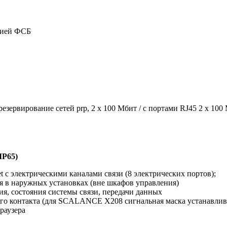
цией ФСБ
зервирование сетей prp, 2 х 100 Мбит / с портами RJ45 2 х 100 
P65)
et с электрическими каналами связи (8 электрических портов);
в наружных установках (вне шкафов управления)
я, состояния системы связи, передачи данных
го контакта (для SCALANCE X208 сигнальная маска устанавлива
раузера