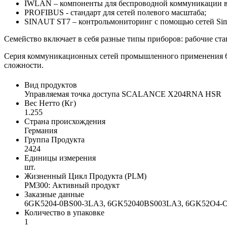
IWLAN – компоненты для беспроводной коммуникации в
PROFIBUS - стандарт для сетей полевого масштаба;
SINAUT ST7 – контрольмониторинг с помощью сетей Sima
Семейство включает в себя разные типы приборов: рабочие с
Серия коммуникационных сетей промышленного применения 6G
сложности.
Вид продуктов
Управляемая точка доступа SCALANCE X204RNA HSR
Вес Нетто (Кг)
1.255
Страна происхождения
Германия
Группа Продукта
2424
Единицы измерения
шт.
Жизненный Цикл Продукта (PLM)
PM300: Активный продукт
Заказные данные
6GK5204-0BS00-3LA3, 6GK52040BS003LA3, 6GK52O
Количество в упаковке
1