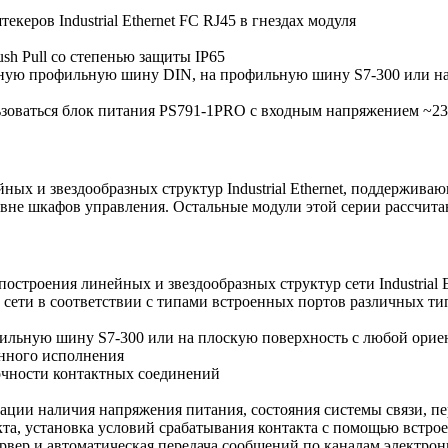
еров Industrial Ethernet FC RJ45 в гнездах модуля
sh Pull со степенью защиты IP65
ю профильную шину DIN, на профильную шину S7-300 или на п
ваться блок питания PS791-1PRO с входным напряжением ~23
ых и звездообразных структур Industrial Ethernet, поддерж
вне шкафов управления. Остальные модули этой серии рассчита
роения линейных и звездообразных структур сети Industrial Et
 сети в соответствии с типами встроенных портов различных ти
льную шину S7-300 или на плоскую поверхность с любой орие
нного исполнения
чности контактных соединений
ации наличия напряжения питания, состояния системы связи, п
та, установка условий срабатывания контакта с помощью встр
рвер и автоматическая передача сообщений по каналам электро