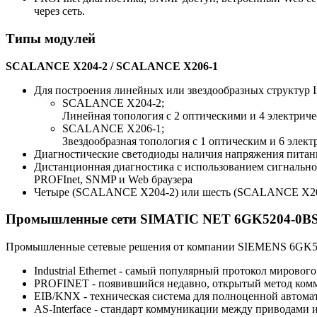
через сеть.
Типы модулей
SCALANCE X204-2 / SCALANCE X206-1
Для построения линейных или звездообразных структур Ind
SCALANCE X204-2;
Линейная топология с 2 оптическими и 4 электрич
SCALANCE X206-1;
Звездообразная топология с 1 оптическим и 6 элек
Диагностические светодиоды наличия напряжения питани
Дистанционная диагностика с использованием сигнально
PROFInet, SNMP и Web браузера
Четыре (SCALANCE X204-2) или шесть (SCALANCE X206-1)
Промышленные сети SIMATIC NET 6GK5204-0B
Промышленные сетевые решения от компании SIEMENS 6GK520
Industrial Ethernet - самый популярный протокол мировог
PROFINET - появившийся недавно, открытый метод ком
EIB/KNX - техническая система для полноценной автома
AS-Interface - стандарт коммуникации между приводами и