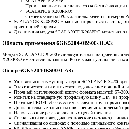
SCALANCE X208:
Промышленное исполнение со скобами фиксации штек
SCALANCE X208PRO:
Степень защиты IP65, для подключения штекеров Pu
SCALANCE X208PRO может монтироваться на стандартну
ориентацией корпуса
Для питания модуля SCALANCE X208PRO может использо
Область применения 6GK5204-0BS00-3LA3:
Модули SCALANCE X-200 используются для построения линейн
X208PRO имеет степень защиты IP65 и может устанавливаться 
Обзор 6GK52040BS003LA3:
Управляемые коммутаторы серии SCALANCE X-200 для пост
Электрическое или оптическое подключение станций или
Прочный металлический корпус формата модулей S7-300.
Монтаж на стандартную профильную шину DIN, на профи
Прочные PROFInet-совместимые соединители промышле
Дополнительные элементы повышения механической про
Использование резервированных цепей питания
Сигнальный контакт, диагностические светодиоды индик
Сигнализация об ошибках с помощью сигнального контак
PROFInet диагностика, SNMP доступ, встроенный Web се