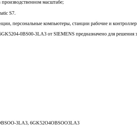
 производственном масштабе;
tic S7.
танции, персональные компьютеры, станции рабочие и контролл
K5204-0BS00-3LA3 от SIEMENS предназначено для решения зад
4-OBSOO-3LA3, 6GK52O4OBSOO3LA3