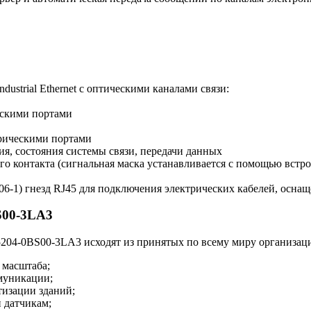
ustrial Ethernet с оптическими каналами связи:
ескими портами
трическими портами
я, состояния системы связи, передачи данных
го контакта (сигнальная маска устанавливается с помощью вст
 гнезд RJ45 для подключения электрических кабелей, оснащенн
S00-3LA3
4-0BS00-3LA3 исходят из принятых по всему миру организаци
о масштаба;
муникации;
тизации зданий;
 датчикам;