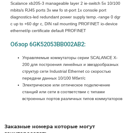
Scalance xb205-3 manageable layer 2 ie-switch 5x 10/100
mbits/s RJ45 ports 3x мм fo st-port 1x console port
diagnostics-led redundant power supply temp.-range 0 dgr
c up to +60 dgr c, DIN rail mounting PROFINET io-device
ethernet/ip certificate default PROFINET
Обзор 6GK52053BB002AB2:
Управляемые коммутаторы серии SCALANCE X-
200 для построения линейных и звездообразных
структур сети Industrial Ethernet со скоростью
передачи данных 10/100 Мбит/с
Электрическое или оптическое подключение
станций или сети в соответствии с типами
встроенных портов различных типов коммутаторов
Прочный металлический корпус формата модулей
S7-300.
Монтаж на стандартную профильную шину DIN,
Заказные номера которые могут
на профильную шину S7-300 или на плоскую
поверхность с любой ориентацией корпуса