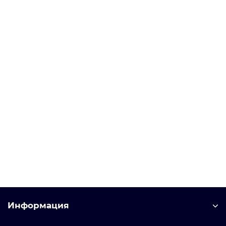
назначения 6GK5205-3BB00-2AB2 от SIEMENS
предназначено для решения задач автоматического
В корзину
контроля на производстве разной сложности.
6GK5205-3BF00-2TB2 SCALANCE XB-200 управляемый
Уточняйте у менеджера
146 842 рублей
В корзину
Информация