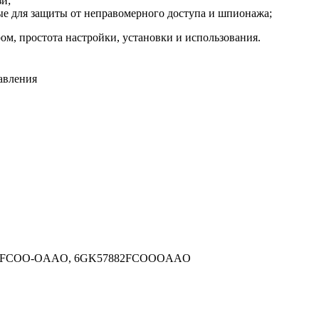
и;
е для защиты от неправомерного доступа и шпионажа;
ом, простота настройки, установки и использования.
авления
8-2FCOO-OAAO, 6GK57882FCOOOAAO