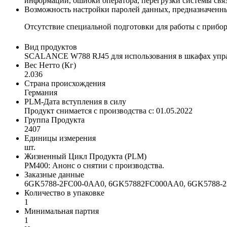
информации, ошибки оператора, перегрузки системы связ
Возможность настройки паролей данных, предназначенны
Отсутствие специальной подготовки для работы с прибор
Вид продуктов
SCALANCE W788 RJ45 для использования в шкафах упр
Вес Нетто (Кг)
2.036
Страна происхождения
Германия
PLM-Дата вступления в силу
Продукт снимается с производства с: 01.05.2022
Группа Продукта
2407
Единицы измерения
шт.
Жизненный Цикл Продукта (PLM)
PM400: Анонс о снятии с производства.
Заказные данные
6GK5788-2FC00-0AA0, 6GK57882FC000AA0, 6GK578
Количество в упаковке
1
Минимальная партия
1