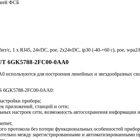
цией ФСБ
ит/с, 1 x RJ45, 24vDC, poe, 2x24vDC, ip30 (-40-+60 c), poe, wpa2/
UT 6GK5788-2FC00-0AA0
спользуются для построения линейных и звездообразных систе
S 6GK5788-2FC00-0AA0:
настройки прибора;
к приложений, станций и сети;
ных настроек сети, возможность автосохранения информации и 
ernet;
о протокола без потери функциональных особенностей прибор
тельно между зарегистрированными и автоматизированными при