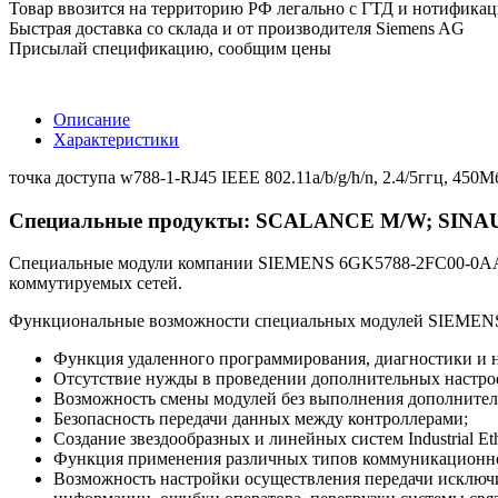
Товар ввозится на территорию РФ легально с ГТД и нотифика
Быстрая доставка со склада и от производителя Siemens AG
Присылай спецификацию, сообщим цены
Описание
Характеристики
точка доступа w788-1-RJ45 IEEE 802.11a/b/g/h/n, 2.4/5ггц, 450Мб
Специальные продукты: SCALANCE M/W; SINA
Специальные модули компании SIEMENS 6GK5788-2FC00-0AA0 и
коммутируемых сетей.
Функциональные возможности специальных модулей SIEMEN
Функция удаленного программирования, диагностики и 
Отсутствие нужды в проведении дополнительных настрое
Возможность смены модулей без выполнения дополнитель
Безопасность передачи данных между контроллерами;
Создание звездообразных и линейных систем Industrial Eth
Функция применения различных типов коммуникационног
Возможность настройки осуществления передачи исключи