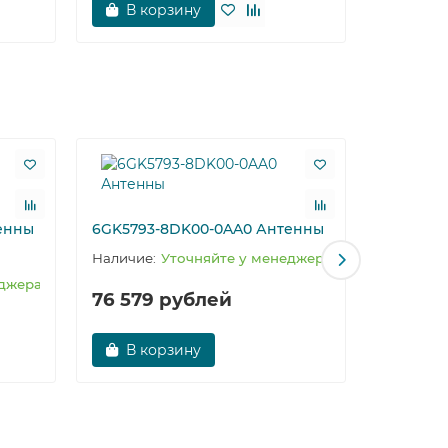
В корзину
В к
енны
6GK5793-8DK00-0AA0 Антенны
6GK5793
Уточняйте у менеджера
еджера
76 579 рублей
В корзину
Запрос