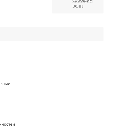
сообщим
цены
азных
;
нностей