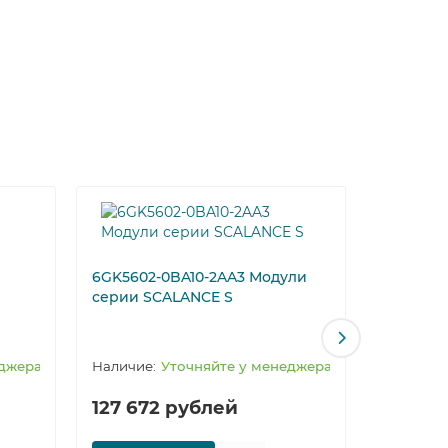
 и
6GK5991
6GK5602-0BA10-2AA3 Модули
серии SCALANCE S
еджера
Уточняйте у менеджера
127 672 рублей
146 55