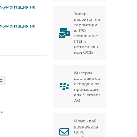
окументация на
Товар
ввозится на
территори
окументация на
ю РФ
легально с
ГТД и
нотификац
ией ФСБ
Быстрая
доставка со
склада и от
производит
еля Siemens
AG
я
Присылай
специфика
цию,