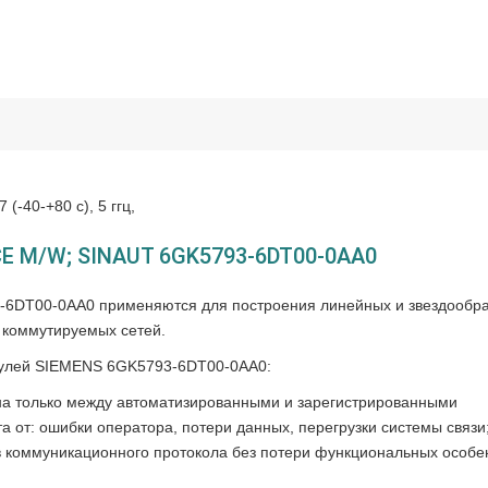
(-40-+80 c), 5 ггц,
E M/W; SINAUT 6GK5793-6DT00-0AA0
DT00-0AA0 применяются для построения линейных и звездообр
д коммутируемых сетей.
дулей SIEMENS 6GK5793-6DT00-0AA0:
а только между автоматизированными и зарегистрированными
а от: ошибки оператора, потери данных, перегрузки системы связи
 коммуникационного протокола без потери функциональных особе