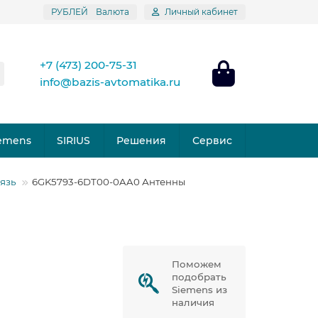
РУБЛЕЙ
Валюта
Личный кабинет
+7 (473) 200-75-31
info@bazis-avtomatika.ru
emens
SIRIUS
Решения
Сервис
язь
6GK5793-6DT00-0AA0 Антенны
Поможем
подобрать
Siemens из
наличия