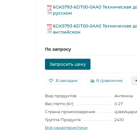
6GK5793-6DT00-0AA0 Техническая д
русском
6GK5793-6DT00-0AA0 Техническая д
английском
По запросу
Запросить цену
В закладки
В сравнение
Вид продуктов
Антенны
Вес Нетто (Кг)
0.27
Страна происхождения
Швейцари
Группа Продукта
2410
Все характеристики