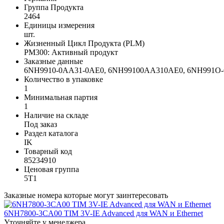
Группа Продукта
2464
Единицы измерения
шт.
Жизненный Цикл Продукта (PLM)
PM300: Активный продукт
Заказные данные
6NH9910-0AA31-0AE0, 6NH99100AA310AE0, 6NH99
Количество в упаковке
1
Минимальная партия
1
Наличие на складе
Под заказ
Раздел каталога
IK
Товарный код
85234910
Ценовая группа
5T1
Заказные номера которые могут заинтересовать
6NH7800-3CA00 TIM 3V-IE Advanced для WAN и Ethernet
Уточняйте у менеджера