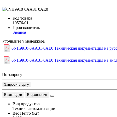
Код товара
10576-01
Производитель
Siemens
Уточняйте у менеджера
6NH9910-0AA31-0AE0 Техническая документация на рус
6NH9910-0AA31-0AE0 Техническая документация на анг
По запросу
Запросить цену
В закладки
В сравнение
Вид продуктов
Техника автоматизации
Вес Нетто (Кг)