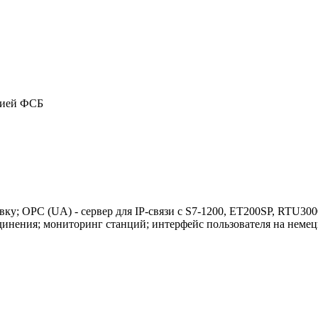
цией ФСБ
ановку; OPC (UA) - сервер для IP-связи с S7-1200, ET200SP, RT
инения; мониторинг станций; интерфейс пользователя на немец