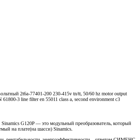
тный 2t6a-77401-200 230-415v tn/tt, 50/60 hz motor output
1800-3 line filter en 55011 class a, second environment c3
 Sinamics G120P — это модульный преобразователь, который
ый на плате(на шасси) Sinamics.
гии, рентабельности, энергоэффективности – ответом СИМЕНС