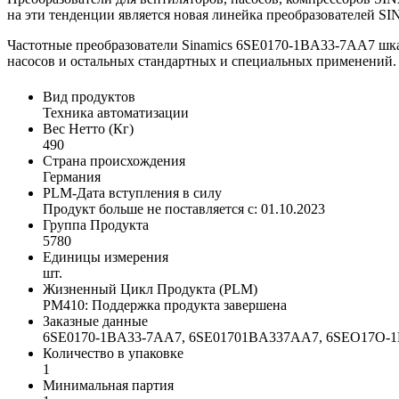
на эти тенденции является новая линейка преобразователей S
Частотные преобразователи Sinamics 6SE0170-1BA33-7AA7 шкаф
насосов и остальных стандартных и специальных применений.
Вид продуктов
Техника автоматизации
Вес Нетто (Кг)
490
Страна происхождения
Германия
PLM-Дата вступления в силу
Продукт больше не поставляется с: 01.10.2023
Группа Продукта
5780
Единицы измерения
шт.
Жизненный Цикл Продукта (PLM)
PM410: Поддержка продукта завершена
Заказные данные
6SE0170-1BA33-7AA7, 6SE01701BA337AA7, 6SEO17O
Количество в упаковке
1
Минимальная партия