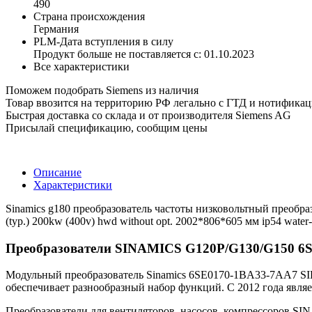
490
Страна происхождения
Германия
PLM-Дата вступления в силу
Продукт больше не поставляется с: 01.10.2023
Все характеристики
Поможем подобрать Siemens из наличия
Товар ввозится на территорию РФ легально с ГТД и нотифика
Быстрая доставка со склада и от производителя Siemens AG
Присылай спецификацию, сообщим цены
Описание
Характеристики
Sinamics g180 преобразователь частоты низковольтный преобразо
(typ.) 200kw (400v) hwd without opt. 2002*806*605 мм ip54 water-c
Преобразователи SINAMICS G120P/G130/G150 6
Модульный преобразователь Sinamics 6SE0170-1BA33-7AA7 SIE
обеспечивает разнообразный набор функций. С 2012 года явля
Преобразователи для вентиляторов, насосов, компрессоров S