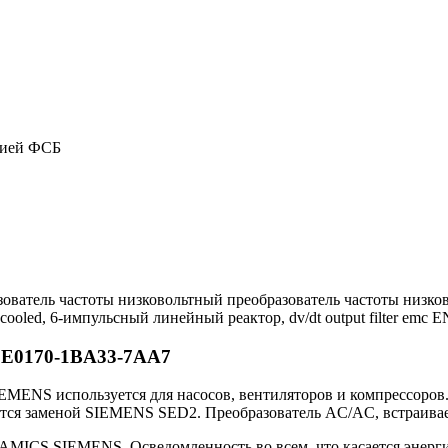
цией ФСБ
ватель частоты низковольтный преобразователь частоты низковоль
ooled, 6-импульсный линейный реактор, dv/dt output filter emc EN 6
SE0170-1BA33-7AA7
MENS используется для насосов, вентиляторов и компрессоров.
ется заменой SIEMENS SED2. Преобразователь AC/AC, встраиваем
INAMICS SIEMENS. Осведомленность во всем, что касается энер