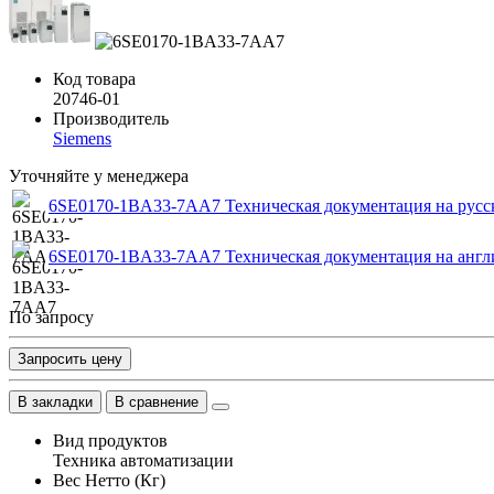
Код товара
20746-01
Производитель
Siemens
Уточняйте у менеджера
6SE0170-1BA33-7AA7 Техническая документация на русс
6SE0170-1BA33-7AA7 Техническая документация на англ
По запросу
Запросить цену
В закладки
В сравнение
Вид продуктов
Техника автоматизации
Вес Нетто (Кг)