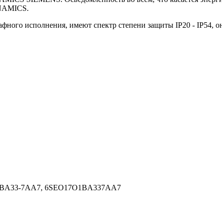
INAMICS.
ного исполнения, имеют спектр степени защиты IP20 - IP54, он
-1BA33-7AA7, 6SEO17O1BA337AA7