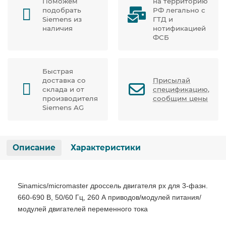
Поможем
на территорию
подобрать
РФ легально с
Siemens из
ГТД и
наличия
нотификацией
ФСБ
Быстрая
доставка со
Присылай
склада и от
спецификацию,
производителя
сообщим цены
Siemens AG
Описание
Характеристики
Sinamics/micromaster дроссель двигателя px для 3-фазн.
660-690 В, 50/60 Гц, 260 А приводов/модулей питания/
модулей двигателей переменного тока