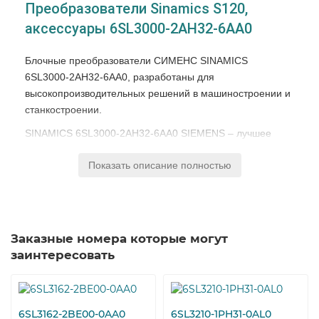
Преобразователи Sinamics S120,
аксессуары 6SL3000-2AH32-6AA0
Блочные преобразователи СИМЕНС SINAMICS
6SL3000-2AH32-6AA0, разработаны для
высокопроизводительных решений в машиностроении и
станкостроении.
SINAMICS 6SL3000-2AH32-6AA0 SIEMENS – лучшее
решение для гибкости и производительности.
Показать описание полностью
Частотные преобразователи 6SL3000-2AH32-6AA0
SINAMICS представлены в нескольких концепциях
охлаждения, что позволяет добиться наиболее
оптимизированной структуры электрошкафов.
Заказные номера которые могут
К преимуществам SINAMICS 6SL3000-2AH32-6AA0
заинтересовать
можно отнести:
Эргономичность;
Гибкость параметрирования;
6SL3162-2BE00-0AA0
6SL3210-1PH31-0AL0
Простую установку и настройку.