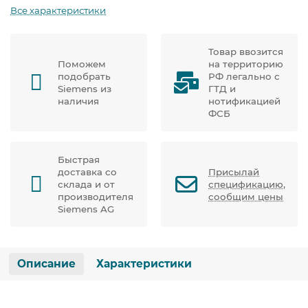
Все характеристики
Товар ввозится
Поможем
на территорию
подобрать
РФ легально с
Siemens из
ГТД и
наличия
нотификацией
ФСБ
Быстрая
доставка со
Присылай
склада и от
спецификацию,
производителя
сообщим цены
Siemens AG
Описание
Характеристики