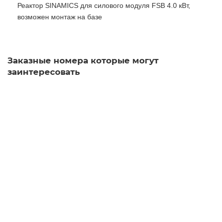
Реактор SINAMICS для силового модуля FSB 4.0 кВт,
возможен монтаж на базе
Заказные номера которые могут
заинтересовать
6SL3210-1KE22-6AB1
Уточняйте у менеджера
64 236 рублей
В корзину
6SL3220-2YE20-0UF0