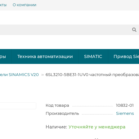
кты
О компании
ры
Техника автоматизации
SIMATIC
Привод Si
ели SINAMICS V20
6SL3210-5BE31-1UV0 частотный преобразов
Код товара
10832-01
Производитель
Siemens
Уточняйте у менеджера