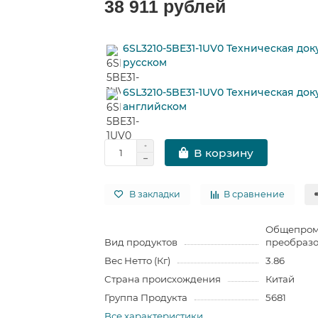
38 911 рублей
6SL3210-5BE31-1UV0 Техническая до
русском
6SL3210-5BE31-1UV0 Техническая до
английском
В корзину
В закладки
В сравнение
Общепро
Вид продуктов
преобразо
Вес Нетто (Кг)
3.86
Страна происхождения
Китай
Группа Продукта
5681
Все характеристики