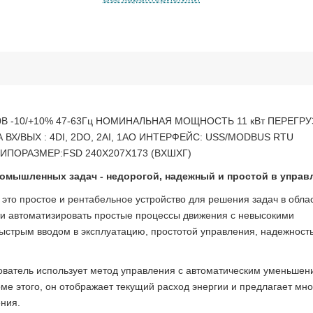
80В -10/+10% 47-63Гц НОМИНАЛЬНАЯ МОЩНОСТЬ 11 кВт ПЕРЕГРУ
ВХ/ВЫХ : 4DI, 2DO, 2AI, 1AO ИНТЕРФЕЙС: USS/MODBUS RTU
ТИПОРАЗМЕР:FSD 240X207X173 (ВXШXГ)
омышленных задач - недорогой, надежный и простой в управ
это простое и рентабельное устройство для решения задач в обла
ти автоматизировать простые процессы движения с невысокими
ыстрым вводом в эксплуатацию, простотой управления, надежност
ватель использует метод управления с автоматическим уменьшен
ме этого, он отображает текущий расход энергии и предлагает мн
ния.