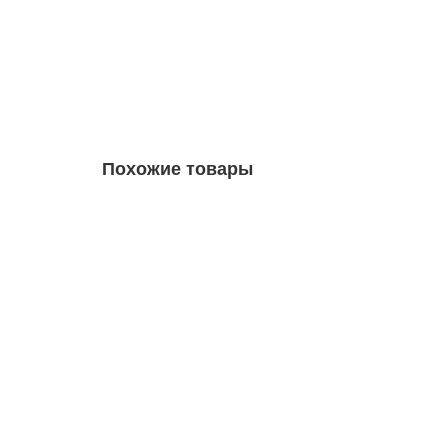
80 894 рублей
В корзину
Похожие товары
6SL3210-5BE32-2UV0 частотный преобразоват
Уточняйте у менеджера
85 235 рублей
В корзину