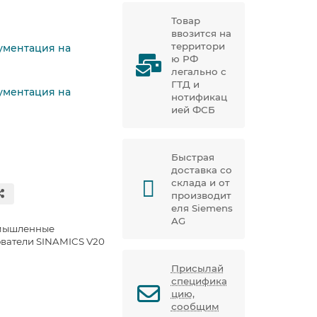
Товар
ввозится на
территори
кументация на
ю РФ
легально с
ГТД и
кументация на
нотификац
ией ФСБ
Быстрая
доставка со
склада и от
производит
еля Siemens
AG
мышленные
ватели SINAMICS V20
Присылай
специфика
цию,
сообщим