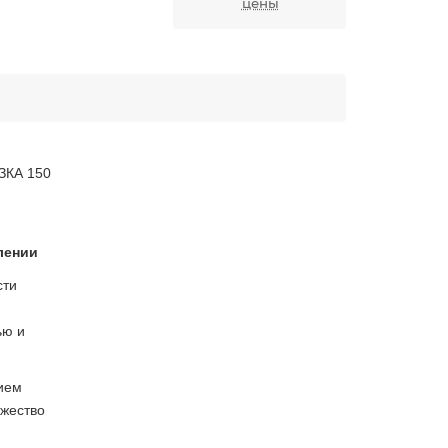
цены
ЗКА 150
лении
сти
ью и
ием
ожество