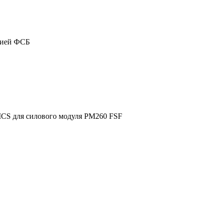
цией ФСБ
ICS для силового модуля PM260 FSF