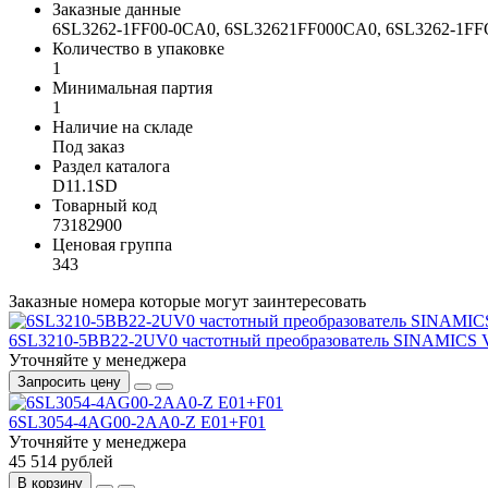
Заказные данные
6SL3262-1FF00-0CA0, 6SL32621FF000CA0, 6SL3262-
Количество в упаковке
1
Минимальная партия
1
Наличие на складе
Под заказ
Раздел каталога
D11.1SD
Товарный код
73182900
Ценовая группа
343
Заказные номера которые могут заинтересовать
6SL3210-5BB22-2UV0 частотный преобразователь SINAMICS 
Уточняйте у менеджера
Запросить цену
6SL3054-4AG00-2AA0-Z E01+F01
Уточняйте у менеджера
45 514 рублей
В корзину