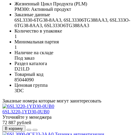
Жизненный Цикл Продукта (PLM)
PM300: Активный продукт
Заказные данные
6SL3330-6TG38-8AA3, 6SL33306TG388AA3, 6SL333O-
6TG38-8AA3, 6SL333O6TG388AA3
Количество в упаковке
1
Минимальная партия
1
Наличие на складе
Под заказ
Раздел каталога
D21LD
Товарный код
85044090
Ценовая группа
3DC
Заказные номера которые могут заинтересовать
6SL3220-1YD30-0UB0
Уточняйте у менеджера
72 887 рублей
В корзину