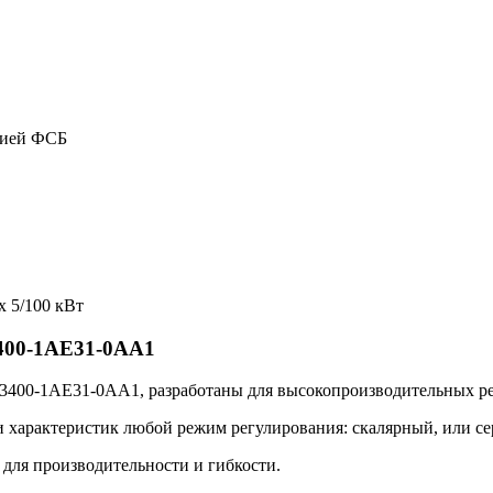
цией ФСБ
x 5/100 кВт
3400-1AE31-0AA1
400-1AE31-0AA1, разработаны для высокопроизводительных ре
характеристик любой режим регулирования: скалярный, или сер
я производительности и гибкости.