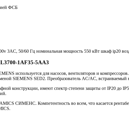
цией ФСБ
600v 3AC, 50/60 Гц номинальная мощность 550 кВт шкаф ip20 во
SL3700-1AF35-5AA3
MENS используется для насосов, вентиляторов и компрессоров.
заменой SIEMENS SED2. Преобразователь AC/AC, встраиваемый на
ой конструкции, имеют спектр степени защиты от IP20 до IP54,
ий.
INAMICS СИМЕНС. Компетентность во всем, что касается рентаб
MICS.