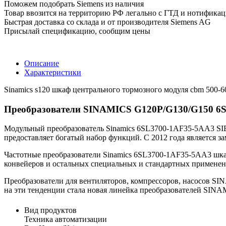
Поможем подобрать Siemens из наличия
Товар ввозится на территорию РФ легально с ГТД и нотифика
Быстрая доставка со склада и от производителя Siemens AG
Присылай спецификацию, сообщим цены
Описание
Характеристики
Sinamics s120 шкаф центрального тормозного модуля cbm 500-
Преобразователи SINAMICS G120P/G130/G150 6
Модульный преобразователь Sinamics 6SL3700-1AF35-5AA3 SIE
предоставляет богатый набор функций. С 2012 года является 
Частотные преобразователи Sinamics 6SL3700-1AF35-5AA3 шкафн
конвейеров и остальных специальных и стандартных применен
Преобразователи для вентиляторов, компрессоров, насосов S
на эти тенденции стала новая линейка преобразователей SINA
Вид продуктов
Техника автоматизации