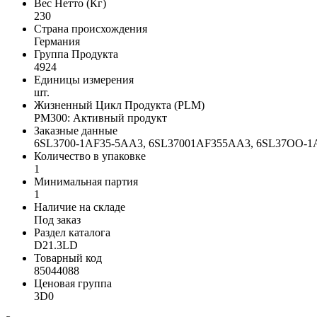
Вес Нетто (Кг)
230
Страна происхождения
Германия
Группа Продукта
4924
Единицы измерения
шт.
Жизненный Цикл Продукта (PLM)
PM300: Активный продукт
Заказные данные
6SL3700-1AF35-5AA3, 6SL37001AF355AA3, 6SL37OO-
Количество в упаковке
1
Минимальная партия
1
Наличие на складе
Под заказ
Раздел каталога
D21.3LD
Товарный код
85044088
Ценовая группа
3D0