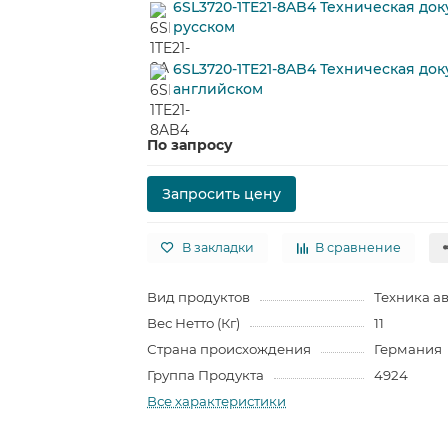
6SL3720-1TE21-8AB4 Техническая до
русском
6SL3720-1TE21-8AB4 Техническая до
английском
По запросу
Запросить цену
В закладки
В сравнение
Вид продуктов
Техника а
Вес Нетто (Кг)
11
Страна происхождения
Германия
Группа Продукта
4924
Все характеристики