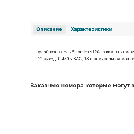
Описание
Характеристики
преобразователь Sinamics s120cm комплект мод
DC выход: 0-480 v 3AC, 18 a номинальная мощнос
Заказные номера которые могут 
6SL5130-6UE21-6AC1
Уточняйте у менеджера