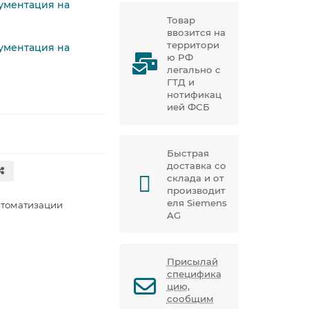
кументация на
Товар
ввозится на
территори
кументация на
ю РФ
легально с
ГТД и
нотификац
ией ФСБ
Быстрая
доставка со
склада и от
производит
еля Siemens
втоматизации
AG
Присылай
специфика
цию,
сообщим