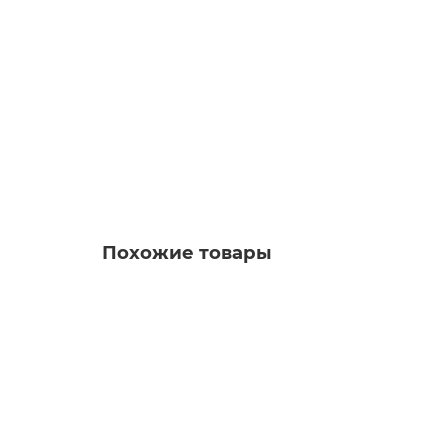
6SL3210-1PH31-2AL0
Уточняйте у менеджера
1 428 048 рублей
В корзину
Похожие товары
6SL3720-1TE21-8AB3 Техника автоматизации
Уточняйте у менеджера