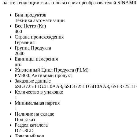
на эти тенденции стала новая серия преобразователей SINAMI
Вид продуктов
Техника автоматизации
Вес Нетто (Кг)
460
Страна происхождения
Германия
Группа Продукта
2640
Единицы измерения
шт.
Жизненный Цикл Продукта (PLM)
PM300: Активный продукт
Заказные данные
6SL3725-1TG41-0AA3, 6SL37251TG410AA3, 6SL3725-
Количество в упаковке
1
Минимальная партия
1
Наличие на складе
Под заказ
Раздел каталога
D21.3LD
Товарный код