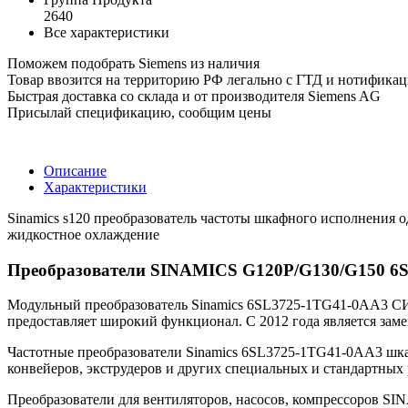
2640
Все характеристики
Поможем подобрать Siemens из наличия
Товар ввозится на территорию РФ легально с ГТД и нотифика
Быстрая доставка со склада и от производителя Siemens AG
Присылай спецификацию, сообщим цены
Описание
Характеристики
Sinamics s120 преобразователь частоты шкафного исполнения о
жидкостное охлаждение
Преобразователи SINAMICS G120P/G130/G150 6
Модульный преобразователь Sinamics 6SL3725-1TG41-0AA3 CИМ
предоставляет широкий функционал. С 2012 года является за
Частотные преобразователи Sinamics 6SL3725-1TG41-0AA3 шкаф
конвейеров, экструдеров и других специальных и стандартных
Преобразователи для вентиляторов, насосов, компрессоров S