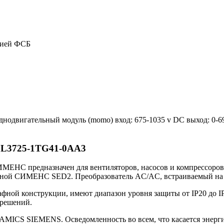
цией ФСБ
днодвигательный модуль (momo) вход: 675-1035 v DC выход: 0-6
SL3725-1TG41-0AA3
ЕНС предназначен для вентиляторов, насосов и компрессоров.
меной СИМЕНС SED2. Преобразователь AC/AC, встраиваемый на п
ной конструкции, имеют диапазон уровня защиты от IP20 до IP
 решений.
INAMICS SIEMENS. Осведомленность во всем, что касается энер