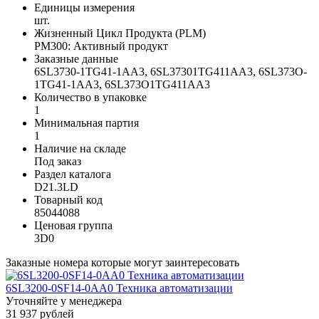
Единицы измерения
шт.
Жизненный Цикл Продукта (PLM)
PM300: Активный продукт
Заказные данные
6SL3730-1TG41-1AA3, 6SL37301TG411AA3, 6SL373O-
1TG41-1AA3, 6SL373O1TG411AA3
Количество в упаковке
1
Минимальная партия
1
Наличие на складе
Под заказ
Раздел каталога
D21.3LD
Товарный код
85044088
Ценовая группа
3D0
Заказные номера которые могут заинтересовать
6SL3200-0SF14-0AA0 Техника автоматизации
Уточняйте у менеджера
31 937 рублей