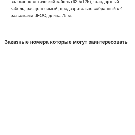
волоконно-оптический кабель (62.5/125), стандартный
кабель, расщепляемый, предварительно собранный с 4
разъемами BFOC, длина 75 м.
Заказные номера которые могут заинтересовать
6XV1871-5BH20 Соединительные кабели IE M12-
180/M12-180
Уточняйте у менеджера
6 775 рублей
В корзину