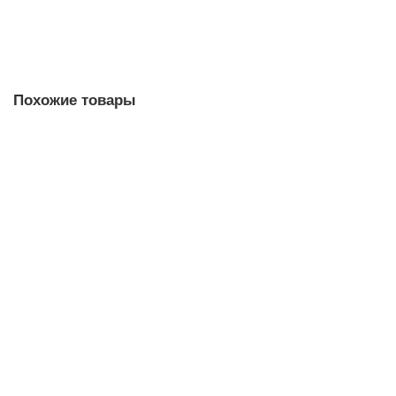
В корзину
Похожие товары
6XV1820-5BN60 Стеклянный волоконно-оптический
кабель
Уточняйте у менеджера
Запросить цену
6XV1820-5BT12 Стеклянный волоконно-оптический